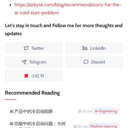
https://airbyte.com/blog/recommendations-for-the-
ai-cold-start-problem
Let's stay in touch and Follow me for more thoughts and
updates
Twitter
LinkedIn
Telegram
Discord
小红书
Recommended Reading
AI 产品中的冷启动陷阱
13
min
Ai-Engineering
AI 功能中的冷启动问题：为何
12
min
Machine-Learning