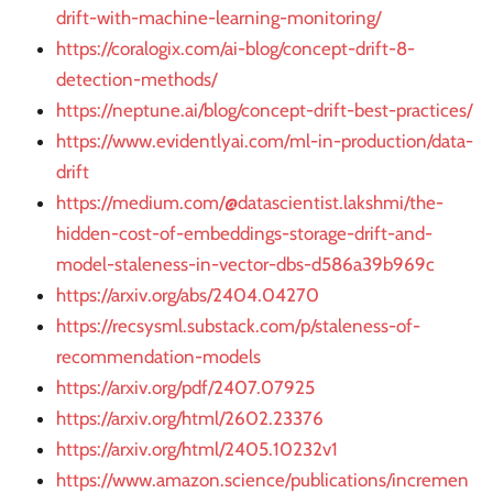
drift-with-machine-learning-monitoring/
https://coralogix.com/ai-blog/concept-drift-8-
detection-methods/
https://neptune.ai/blog/concept-drift-best-practices/
https://www.evidentlyai.com/ml-in-production/data-
drift
https://medium.com/@datascientist.lakshmi/the-
hidden-cost-of-embeddings-storage-drift-and-
model-staleness-in-vector-dbs-d586a39b969c
https://arxiv.org/abs/2404.04270
https://recsysml.substack.com/p/staleness-of-
recommendation-models
https://arxiv.org/pdf/2407.07925
https://arxiv.org/html/2602.23376
https://arxiv.org/html/2405.10232v1
https://www.amazon.science/publications/incremen