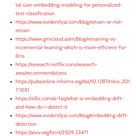
tal-user-embedding-modeling-for-personalized-
text-classification
https://www.evidentlyai.com/blog/retrain-or-not-
retrain
https://www.gmicloud.ai/en/blog/retraining-vs-
incremental-learning-which-is-more-efficient-for-
llms
https://research.netflix.com/research-
area/recommendations
https://pubsonline.informs.org/doi/10.1287/mksc.201
7.1051
https://zilliz.com/ai-faq/what-is-embedding-drift-
and-how-do-i-detect-it
https://www.evidentlyai.com/blog/embedding-drift-
detection
https://arxiv.org/html/2509.23471