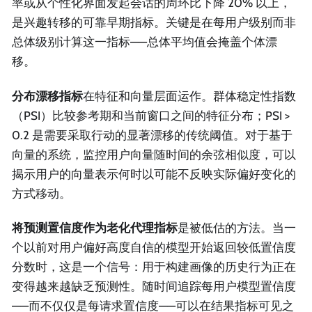
率或从个性化界面发起会话的周环比下降 20% 以上，
是兴趣转移的可靠早期指标。关键是在每用户级别而非
总体级别计算这一指标——总体平均值会掩盖个体漂
移。
分布漂移指标
在特征和向量层面运作。群体稳定性指数
（PSI）比较参考期和当前窗口之间的特征分布；PSI >
0.2 是需要采取行动的显著漂移的传统阈值。对于基于
向量的系统，监控用户向量随时间的余弦相似度，可以
揭示用户的向量表示何时以可能不反映实际偏好变化的
方式移动。
将预测置信度作为老化代理指标
是被低估的方法。当一
个以前对用户偏好高度自信的模型开始返回较低置信度
分数时，这是一个信号：用于构建画像的历史行为正在
变得越来越缺乏预测性。随时间追踪每用户模型置信度
——而不仅仅是每请求置信度——可以在结果指标可见之