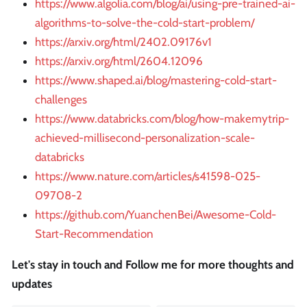
https://www.algolia.com/blog/ai/using-pre-trained-ai-
algorithms-to-solve-the-cold-start-problem/
https://arxiv.org/html/2402.09176v1
https://arxiv.org/html/2604.12096
https://www.shaped.ai/blog/mastering-cold-start-
challenges
https://www.databricks.com/blog/how-makemytrip-
achieved-millisecond-personalization-scale-
databricks
https://www.nature.com/articles/s41598-025-
09708-2
https://github.com/YuanchenBei/Awesome-Cold-
Start-Recommendation
Let's stay in touch and Follow me for more thoughts and
updates