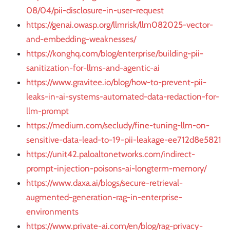
08/04/pii-disclosure-in-user-request
https://genai.owasp.org/llmrisk/llm082025-vector-
and-embedding-weaknesses/
https://konghq.com/blog/enterprise/building-pii-
sanitization-for-llms-and-agentic-ai
https://www.gravitee.io/blog/how-to-prevent-pii-
leaks-in-ai-systems-automated-data-redaction-for-
llm-prompt
https://medium.com/secludy/fine-tuning-llm-on-
sensitive-data-lead-to-19-pii-leakage-ee712d8e5821
https://unit42.paloaltonetworks.com/indirect-
prompt-injection-poisons-ai-longterm-memory/
https://www.daxa.ai/blogs/secure-retrieval-
augmented-generation-rag-in-enterprise-
environments
https://www.private-ai.com/en/blog/rag-privacy-