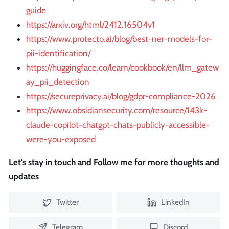
guide
https://arxiv.org/html/2412.16504v1
https://www.protecto.ai/blog/best-ner-models-for-
pii-identification/
https://huggingface.co/learn/cookbook/en/llm_gatew
ay_pii_detection
https://secureprivacy.ai/blog/gdpr-compliance-2026
https://www.obsidiansecurity.com/resource/143k-
claude-copilot-chatgpt-chats-publicly-accessible-
were-you-exposed
Let's stay in touch and Follow me for more thoughts and
updates
Twitter
LinkedIn
Telegram
Discord