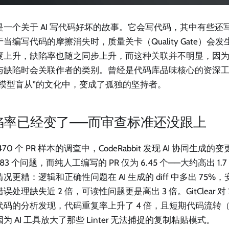
是一个关于 AI 写代码好坏的故事。它会写代码，其中有些还
当编写代码的摩擦消失时，质量关卡（Quality Gate）会
度上升，缺陷率也随之同步上升，而这种关联并不明显，因
与缺陷时会关联作者的类别。曾经是代码库品味核心的资深
“模型盲从”的文化中，变成了孤独的坚持者。
陷率已经变了——而审查标准还没跟上
470 个 PR 样本的调查中，CodeRabbit 发现 AI 协同生成的
0.83 个问题，而纯人工编写的 PR 仅为 6.45 个——大约高出 
况更糟：逻辑和正确性问题在 AI 生成的 diff 中多出 75%，安
误处理缺失近 2 倍，可读性问题更是高出 3 倍。GitClear 对 202
代码的分析发现，代码重复率上升了 4 倍，且短期代码流转（c
为 AI 工具放大了那些 Linter 无法捕捉的复制粘贴模式。