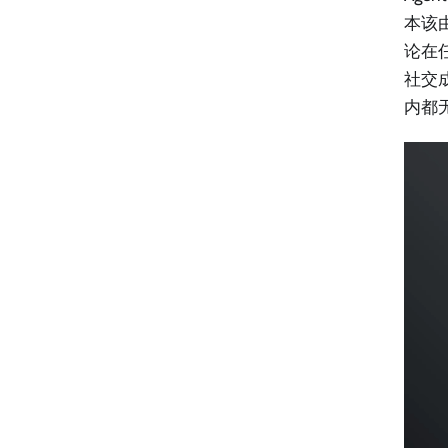
本该
论在
社交
内都