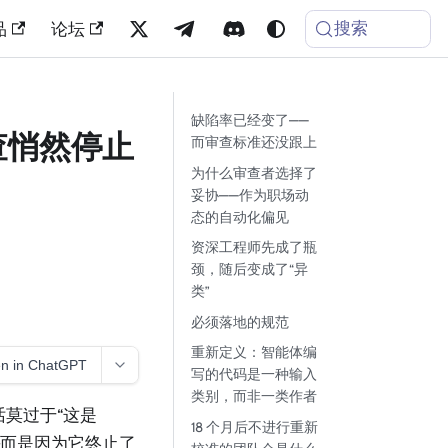
搜索
品
论坛
缺陷率已经变了——
查悄然停止
而审查标准还没跟上
为什么审查者选择了
妥协——作为职场动
态的自动化偏见
资深工程师先成了瓶
颈，随后变成了“异
类”
必须落地的规范
重新定义：智能体编
n in ChatGPT
写的代码是一种输入
类别，而非一类作者
句话莫过于“这是
18 个月后不进行重新
——而是因为它终止了