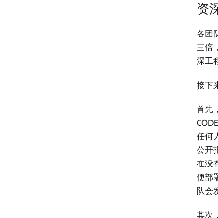
资
各团
三倍
深工
接下
首先
COD
任何
公开报
在没
便部
队会
其次