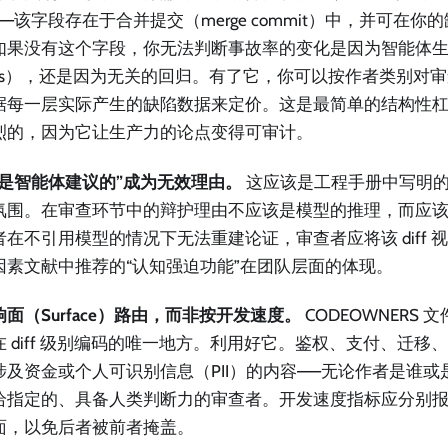
—该字段存在于合并提交（merge commit）中，并可在
如果没有这个字段，你无法判断事故率的变化是因为智能体
iffs），还是因为无关的回归。有了它，你可以按作者类别对
据每一层实际产生的缺陷数据来定价。这是最简单的结构性
烈的，因为它让生产力的论点变得可审计。
这是智能体建议的”成为无效理由。
这应该是工程手册中写明
氛围。在审查环节中的辩护理由不应该是模型的推理，而应
者在不引用模型的情况下无法重建论证，审查者应将该 diff 
因素文献中推荐的“认知强迫功能”在团队层面的体现。
面（Surface）路由，而非按开发速度。
CODEOWNERS
在 diff 级别编码的唯一地方。利用好它。鉴权、支付、迁移
涉及资金或个人可识别信息（PII）的内容——无论作者是谁
给指定的、具备人类判断力的审查者。开发速度指标应分别
面，以免后者被前者掩盖。