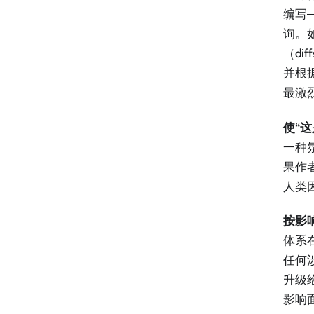
编写—
询。
（d
并根
最激
使“
一种
果作
人类
按影响
体系
任何
升级
影响