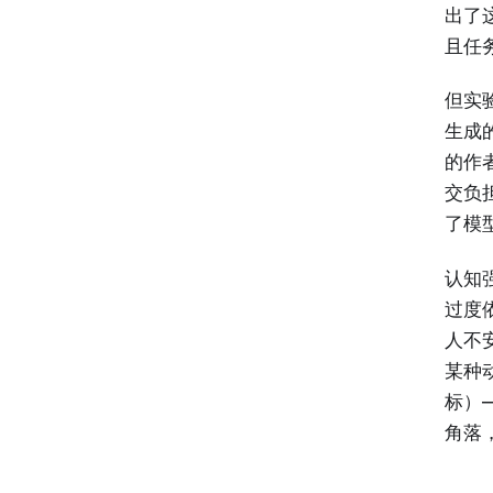
出了
且任
但实
生成
的作者
交负
了模
认知强
过度
人不
某种
标）
角落