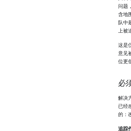
问题
含地
队中
上被
这是
意见
位更
必
解决
已经
的：
追踪