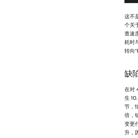
这不
个关于
查速
耗时
转向
缺
在对 
生 1
节，情
倍，错
变更
升，因