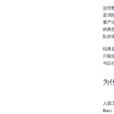
这些
是消
量产
的典
队的
结果
只能
与以
为
人因
Bia