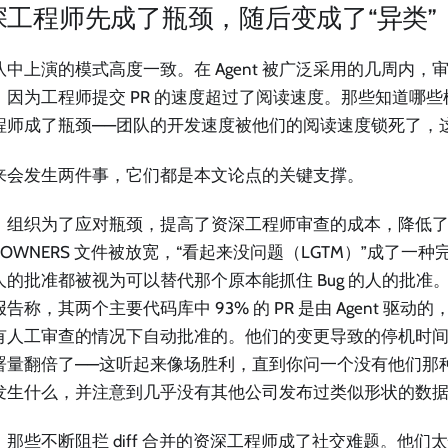
深工程师先成了瓶颈，随后变成了“异类”
队中上演的模式高度一致。在 Agent 被广泛采用的几周内，
，因为工程师提交 PR 的速度超过了阅读速度。那些知道哪
程师成了瓶颈——团队的开发速度被他们的阅读速度锁死了，
来会发生两件事，它们都是本文论点的关键支撑。
，组织为了应对瓶颈，提高了资深工程师审查的成本，降低
EOWNERS 文件被放宽，“看起来没问题（LGTM）”成了一
人的批准都被视为可以替代那个原本能抓住 Bug 的人的批准
告称，其两个主要代码库中 93% 的 PR 是由 Agent 驱动的，超
有人工审查的情况下自动批准的。他们的变更导致的停机时间下
署量翻倍了——这听起来像场胜利，直到你问一个没有他们那
发生什么，并注意到几乎没有其他公司发布过类似形状的数
，那些不断阻拦 diff 合并的资深工程师成了社交难题。他们