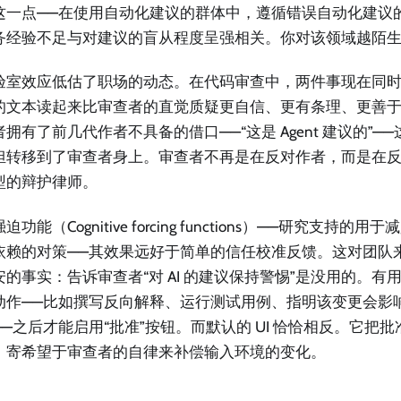
这一点——在使用自动化建议的群体中，遵循错误自动化建议的
务经验不足与对建议的盲从程度呈强相关。你对该领域越陌
验室效应低估了职场的动态。在代码审查中，两件事现在同
的文本读起来比审查者的直觉质疑更自信、更有条理、更善于
拥有了前几代作者不具备的借口——“这是 Agent 建议的”—
担转移到了审查者身上。审查者不再是在反对作者，而是在
型的辩护律师。
迫功能（Cognitive forcing functions）——研究支持的用于
依赖的对策——其效果远好于简单的信任校准反馈。这对团队
安的事实：告诉审查者“对 AI 的建议保持警惕”是没用的。有
动作——比如撰写反向解释、运行测试用例、指明该变更会影响的
——之后才能启用“批准”按钮。而默认的 UI 恰恰相反。它把
，寄希望于审查者的自律来补偿输入环境的变化。