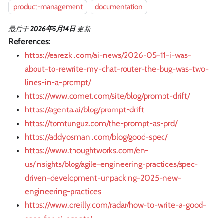
product-management
documentation
最后
于
2026年5月14日
更新
References:
https://earezki.com/ai-news/2026-05-11-i-was-
about-to-rewrite-my-chat-router-the-bug-was-two-
lines-in-a-prompt/
https://www.comet.com/site/blog/prompt-drift/
https://agenta.ai/blog/prompt-drift
https://tomtunguz.com/the-prompt-as-prd/
https://addyosmani.com/blog/good-spec/
https://www.thoughtworks.com/en-
us/insights/blog/agile-engineering-practices/spec-
driven-development-unpacking-2025-new-
engineering-practices
https://www.oreilly.com/radar/how-to-write-a-good-