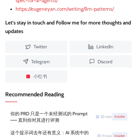
spec-for-ai-agents/
https://eugeneyan.com/writing/llm-patterns/
Let's stay in touch and Follow me for more thoughts and
updates
Twitter
LinkedIn
Telegram
Discord
小红书
Recommended Reading
你的 PRD 只是一个未经测试的 Prompt
10
min
Insider
—— 直到你对其进行评测
这个提示词去年还有意义：AI 系统中的
11
min
Insider