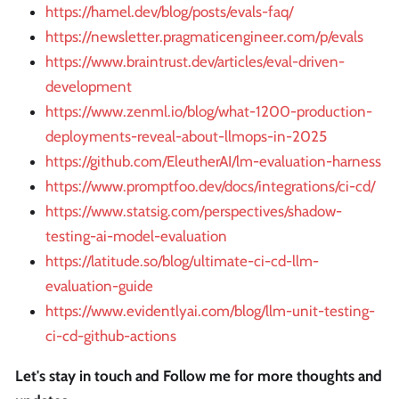
https://hamel.dev/blog/posts/evals-faq/
https://newsletter.pragmaticengineer.com/p/evals
https://www.braintrust.dev/articles/eval-driven-
development
https://www.zenml.io/blog/what-1200-production-
deployments-reveal-about-llmops-in-2025
https://github.com/EleutherAI/lm-evaluation-harness
https://www.promptfoo.dev/docs/integrations/ci-cd/
https://www.statsig.com/perspectives/shadow-
testing-ai-model-evaluation
https://latitude.so/blog/ultimate-ci-cd-llm-
evaluation-guide
https://www.evidentlyai.com/blog/llm-unit-testing-
ci-cd-github-actions
Let's stay in touch and Follow me for more thoughts and