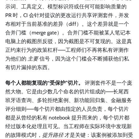
示词、工具定义、模型标识符或任何可能影响质量的
PR 时，CI 会针对提议的更改运行共享评测套件，并发
布相对于当前基准的差异（diff）。这个差异就是一个
合并门槛（merge gate）。合并门槛不能被某人笔记本
电脑上的截图所反驳，因为截图是不可复现的。这是真
正约束行为的政策杠杆——工程师们不再将私有评测作
为他们的
主要
信号，因为这个门槛会不断捕获他们私
有切片漏掉的东西。
每个人都能复现的“受保护”切片。
评测套件不是一个庞
然大物。它是由少数几个命名的切片组成的——长尾西
班牙语查询、多轮拒绝案例、新功能回归集、金融服务
评分细则——每个切片都由指定的人员负责，每个切片
都是从曾经的私有 notebook 提升而来的，每个切片都
经过版本化处理且可见。当工程师在实际环境中发现新
的故障模式时，
提升路径
才是关键：该案例被添加到受