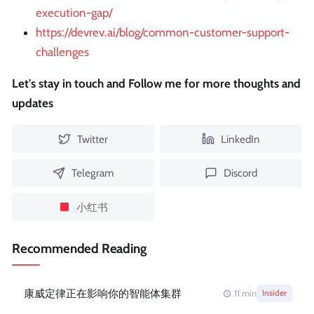
execution-gap/
https://devrev.ai/blog/common-customer-support-
challenges
Let's stay in touch and Follow me for more thoughts and
updates
Twitter
LinkedIn
Telegram
Discord
小红书
Recommended Reading
康威定律正在影响你的智能体集群
11
min
Insider