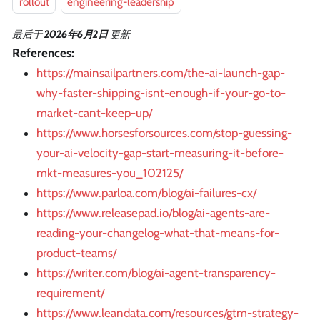
rollout
engineering-leadership
最后
于
2026年6月2日
更新
References:
https://mainsailpartners.com/the-ai-launch-gap-
why-faster-shipping-isnt-enough-if-your-go-to-
market-cant-keep-up/
https://www.horsesforsources.com/stop-guessing-
your-ai-velocity-gap-start-measuring-it-before-
mkt-measures-you_102125/
https://www.parloa.com/blog/ai-failures-cx/
https://www.releasepad.io/blog/ai-agents-are-
reading-your-changelog-what-that-means-for-
product-teams/
https://writer.com/blog/ai-agent-transparency-
requirement/
https://www.leandata.com/resources/gtm-strategy-