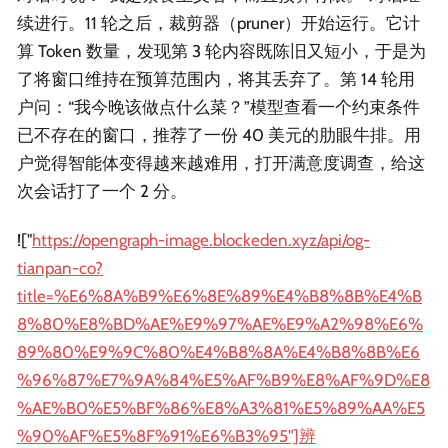
续进行。11 轮之后，裁剪器（pruner）开始运行。它计
算 Token 数量，发现第 3 轮内容既陈旧又短小，于是为
了将窗口维持在预算范围内，将其丢弃了。第 14 轮用
户问：“我今晚该做点什么菜？”模型查看一个约束条件
已不存在的窗口，推荐了一份 40 美元的肋眼牛排。用
户觉得智能体变得越来越难用，打开满意度调查，给这
次会话打了一个 2 分。
!["
https://opengraph-image.blockeden.xyz/api/og-
tianpan-co?
title=%E6%8A%B9%E6%8E%89%E4%B8%8B%E4%B
8%80%E8%BD%AE%E9%97%AE%E9%A2%98%E6%
89%80%E9%9C%80%E4%B8%8A%E4%B8%8B%E6
%96%87%E7%9A%84%E5%AF%B9%E8%AF%9D%E8
%AE%B0%E5%BF%86%E8%A3%81%E5%89%AA%E5
%90%AF%E5%8F%91%E6%B3%95"]辨