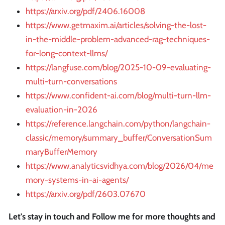
https://arxiv.org/pdf/2406.16008
https://www.getmaxim.ai/articles/solving-the-lost-
in-the-middle-problem-advanced-rag-techniques-
for-long-context-llms/
https://langfuse.com/blog/2025-10-09-evaluating-
multi-turn-conversations
https://www.confident-ai.com/blog/multi-turn-llm-
evaluation-in-2026
https://reference.langchain.com/python/langchain-
classic/memory/summary_buffer/ConversationSum
maryBufferMemory
https://www.analyticsvidhya.com/blog/2026/04/me
mory-systems-in-ai-agents/
https://arxiv.org/pdf/2603.07670
Let's stay in touch and Follow me for more thoughts and