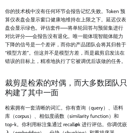
你的技术栈中没有任何环节会报告记忆失败。Token 预
算仪表盘会显示窗口健康地维持在上限之下。延迟仪表
盘会显示绿色。评估套件——将单轮回答与预留集进行
对比评分——会报告没有退化。唯一能体现智能体能力
下降的信号是一个差评，而你的产品团队会将其归咎于
“模型方差”。但这并不是模型方差，而是裁剪启发法在
错误的目标上，精准地执行了它被调优后该做的任务。
裁剪是检索的对偶，而大多数团队只
构建了其中一面
检索拥有一套清晰的词汇。你有查询（query）、语料
库（corpus）、相似度函数（similarity function）和
top-k。你利用标注集通过 recall@k 进行评估。你调优嵌
入（embedding）、分块（chunking）和重排序器