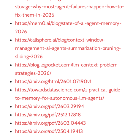
storage-why-most-agent-failures-happen-how-to-
fix-them-in-2026
https://mem0.ai/blog/state-of-ai-agent-memory-
2026
https://callsphere.ai/blog/context-window-
management-ai-agents-summarization-pruning-
sliding-2026
https://blog.logrocket.com/llm-context-problem-
strategies-2026/
https://arxiv.org/html/2601.07190v1
https://towardsdatascience.com/a-practical-guide-
to-memory-for-autonomous-llm-agents/
https://arxiv.org/pdf/2603.29194
https://arxiv.org/pdf/2512.12818
https://arxiv.org/pdf/2603.04443
https://arxiv.org/pdf/2504.19413