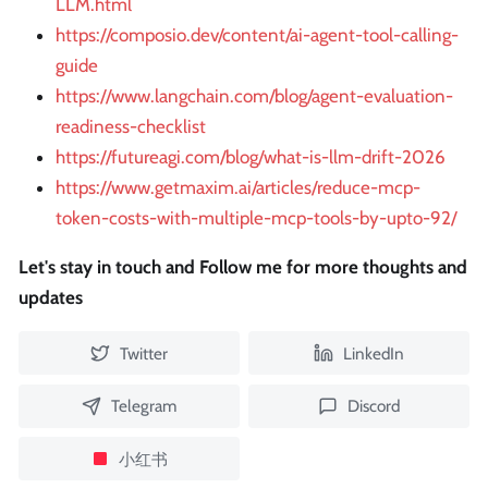
LLM.html
https://composio.dev/content/ai-agent-tool-calling-
guide
https://www.langchain.com/blog/agent-evaluation-
readiness-checklist
https://futureagi.com/blog/what-is-llm-drift-2026
https://www.getmaxim.ai/articles/reduce-mcp-
token-costs-with-multiple-mcp-tools-by-upto-92/
Let's stay in touch and Follow me for more thoughts and
updates
Twitter
LinkedIn
Telegram
Discord
小红书