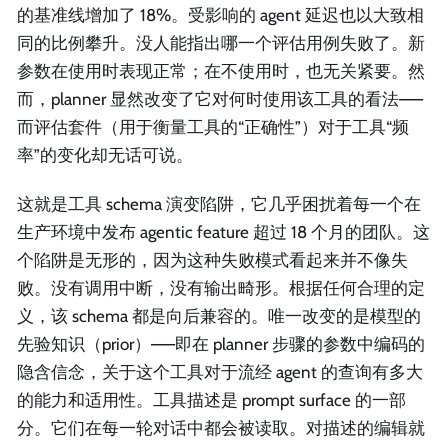
的基准线增加了 18%。受影响的 agent 延迟也以大致相
同的比例攀升。没人能指出哪一个评估用例失败了。新
参数在使用时表现正常；在不使用时，也无关紧要。然
而，planner 显然改变了它对何时使用该工具的看法——
而评估套件（用于衡量工具的“正确性”）对于工具“频
率”的变化却无话可说。
这就是工具 schema 演变陷阱，它几乎困扰着每一个在
生产环境中发布 agentic feature 超过 18 个月的团队。这
个陷阱是无形的，因为这种失败模式看起来并不像失
败。没有调用中断，没有输出畸形。根据任何合理的定
义，该 schema 都是向后兼容的。唯一改变的是模型的
先验知识（prior）——即在 planner 步骤的参数中编码的
隐含信念，关于这个工具对于流经 agent 的查询有多大
的能力和适用性。工具描述是 prompt surface 的一部
分。它们在每一轮对话中都会被读取。对描述的编辑就