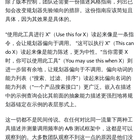
除了版本控制，团队还需要一份描述风格指南，列出已
知会改变规划器先验倾向的措辞。这份指南应该简短且
具体，因为其效果是具体的。
“使用此工具进行 X”（Use this for X）读起来像是一条指
令，会让规划器偏向于调用。 “这可以执行 X”（This can
do X）读起来像是能力陈述，更为中性。“当你需要 X
时，你可以使用此工具”（You may use this when X）则
进一步留有余地，让规划器偏向于不调用。偏向动词的
能力列表（“搜索、过滤、排序”）读起来比偏向名词的
能力列表（“一个产品搜索接口”）更广泛。嵌入在描述
中的示例查询会比其前面的抽象能力描述更强烈地将规
划器锚定在示例的表层形式上。
这一切都不是民间传说。在任何对比同一流量下两种工
具描述并测量调用频率的 A/B 测试框架中，这都是可以
观察到的。大多数团队观察不到这一点的原因是他们没