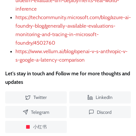
uidellm-evaluate-llm-deployments-real-world-
inference
https://techcommunity.microsoft.com/blog/azure-ai-
foundry-blog/generally-available-evaluations-
monitoring-and-tracing-in-microsoft-
foundry/4502760
https://www.vellum.ai/blog/openai-v-s-anthropic-v-
s-google-a-latency-comparison
Let's stay in touch and Follow me for more thoughts and
updates
Twitter
LinkedIn
Telegram
Discord
小红书