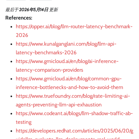
最后
于
2026年5月14日
更新
References:
https://opper.ai/blog/llm-router-latency-benchmark-
2026
https://www.kunalganglani.com/blog/llm-api-
latency-benchmarks-2026
https://www.gmicloud.ai/en/blog/ai-inference-
latency-comparison-providers
https://www.gmicloud.ai/en/blog/common-gpu-
inference-bottlenecks-and-how-to-avoid-them
https://www.truefoundry.com/blog/rate-limiting-ai-
agents-preventing-llm-api-exhaustion
https://www.codeant.ai/blogs/llm-shadow-traffic-ab-
testing
https://developers.redhat.com/articles/2025/06/20/g