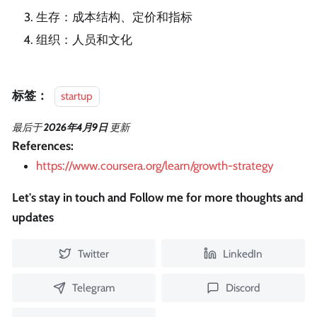
生存：成本结构、定价和指标
组织：人员和文化
标签：
startup
最后
于
2026年4月9日
更新
References:
https://www.coursera.org/learn/growth-strategy
Let's stay in touch and Follow me for more thoughts and
updates
Twitter
LinkedIn
Telegram
Discord