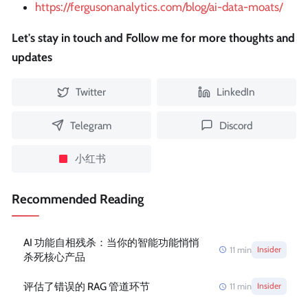
https://fergusonanalytics.com/blog/ai-data-moats/
Let's stay in touch and Follow me for more thoughts and
updates
Twitter
LinkedIn
Telegram
Discord
小红书
Recommended Reading
AI 功能自相残杀：当你的智能功能悄悄
11
min
Insider
杀死核心产品
评估了错误的 RAG 管道环节
11
min
Insider