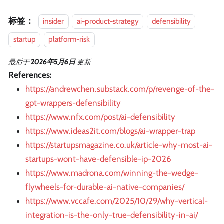
标签：
insider
ai-product-strategy
defensibility
startup
platform-risk
最后
于
2026年5月6日
更新
References:
https://andrewchen.substack.com/p/revenge-of-the-
gpt-wrappers-defensibility
https://www.nfx.com/post/ai-defensibility
https://www.ideas2it.com/blogs/ai-wrapper-trap
https://startupsmagazine.co.uk/article-why-most-ai-
startups-wont-have-defensible-ip-2026
https://www.madrona.com/winning-the-wedge-
flywheels-for-durable-ai-native-companies/
https://www.vccafe.com/2025/10/29/why-vertical-
integration-is-the-only-true-defensibility-in-ai/