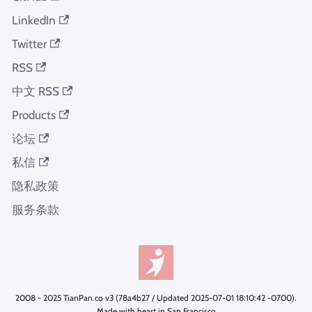
LinkedIn
Twitter
RSS
中文 RSS
Products
论坛
私信
隐私政策
服务条款
2008 - 2025 TianPan.co v3 (78a4b27 / Updated 2025-07-01 18:10:42 -0700).
Made with heart in San Francisco