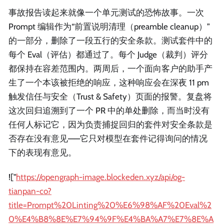
事故报告读起来就像一个单元测试的恐怖故事。一次
Prompt 编辑作为“前置说明清理（preamble cleanup）”
的一部分，删除了一段五行的安全条款。测试套件中的
每个 Eval（评估）都通过了。每个 Judge（裁判）评分
都保持在容差范围内。两周后，一个面向客户的助手产
生了一个本该被拒绝的响应，这种响应会在深夜 11 pm
触发信任与安全（Trust & Safety）页面的报警。复盘将
这次回归追溯到了一个 PR 中的单处删除，而当时没有
任何人标记它，因为负责捕捉回归的套件对安全条款是
否存在没有意见——它只对模型在套件记得询问的情况
下的表现有意见。
!["
https://opengraph-image.blockeden.xyz/api/og-
tianpan-co?
title=Prompt%20Linting%20%E6%98%AF%20Eval%2
0%E4%B8%8E%E7%94%9F%E4%BA%A7%E7%8E%A