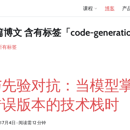
课程
博客
产
篇博文 含有标签「code-generati
所有标签
与先验对抗：当模型
错误版本的技术栈时
年7月4日
·
阅读需 12 分钟