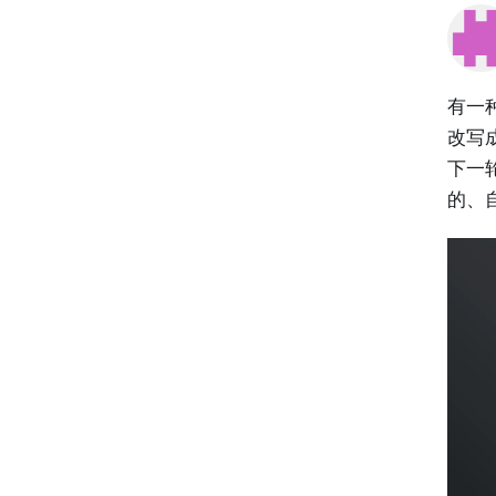
有一
改写
下一
的、