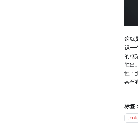
这就是
识—
的框
胜出
性：
甚至
标签
cont