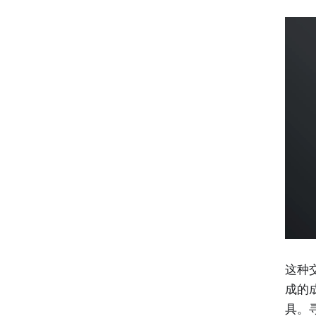
这种
成的
具。