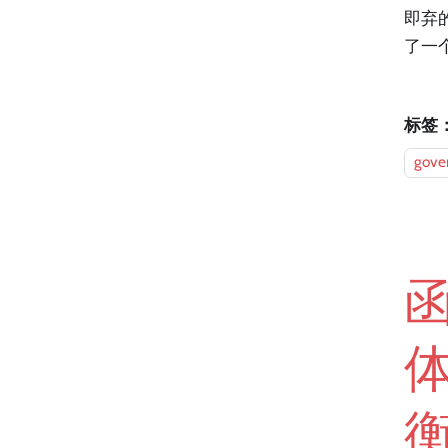
即弃
了一
标签
gove
函