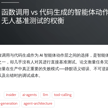
数调用与代码生成作为 AI 智能体动作层之间的选择，是智能
之一，却几乎没有人对其进行直接基准测试。论文衡量任务
衡量在生产中真正重要的失败模式——静默语义错误、不可逆
以及出错时的调试成本。
：
insider
ai-agents
llm
tool-calling
-generation
agent-architecture