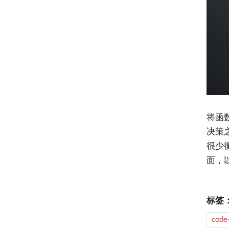
将函
决策
很少
面，
标签
code