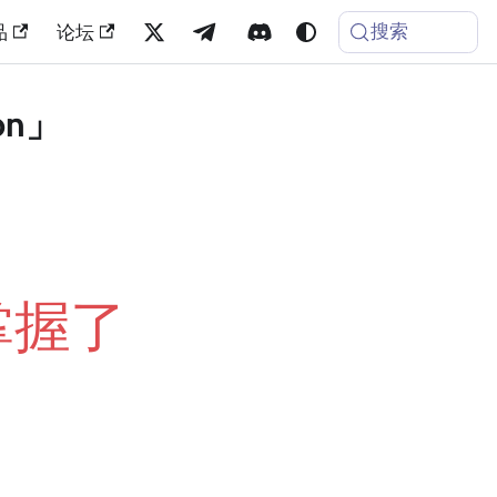
搜索
品
论坛
on」
掌握了