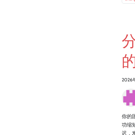
分
2026
你的
功缩短
迟，