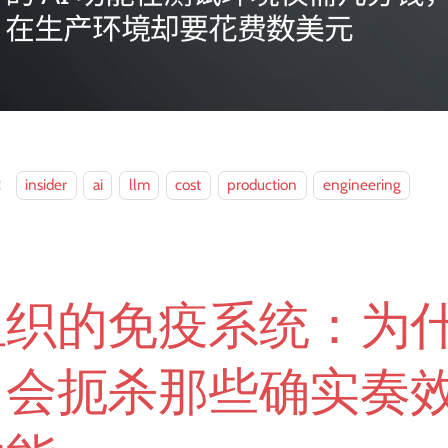
：
insider
ai
llm
cost
production
engineering
组织的免疫系统：为
会扼杀那些确实奏效的