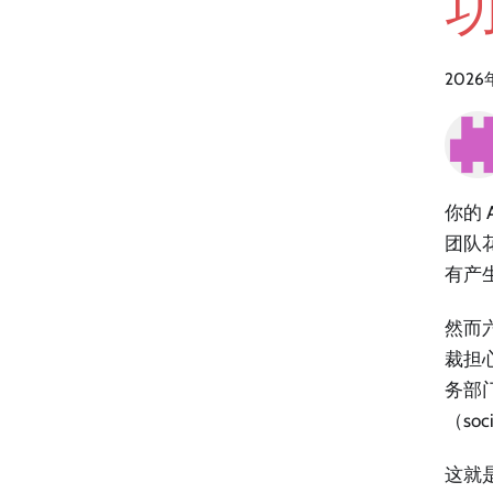
2026
你的 
团队
有产生
然而
裁担
务部
（soci
这就