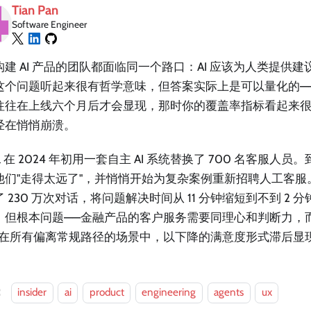
Tian Pan
Software Engineer
构建 AI 产品的团队都面临同一个路口：AI 应该为人类提供
这个问题听起来很有哲学意味，但答案实际上是可以量化的—
往往在上线六个月后才会显现，那时你的覆盖率指标看起来
经在悄悄崩溃。
rna 在 2024 年初用一套自主 AI 系统替换了 700 名客服人员。到
他们"走得太远了"，并悄悄开始为复杂案例重新招聘人工客服。该
 230 万次对话，将问题解决时间从 11 分钟缩短到不到 2
。但根本问题——金融产品的客户服务需要同理心和判断力，
—在所有偏离常规路径的场景中，以下降的满意度形式滞后显
：
insider
ai
product
engineering
agents
ux