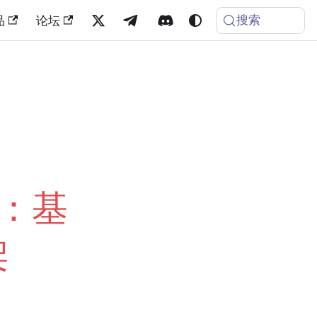
搜索
品
论坛
」
行员：基
架