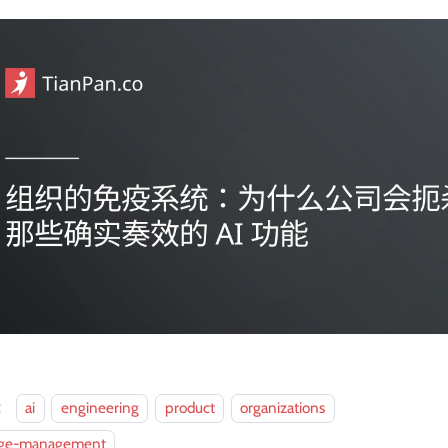
：
ai
engineering
product
organizations
ge-management