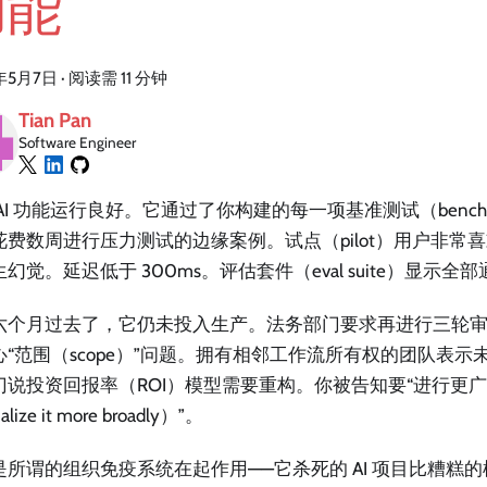
功能
年5月7日
·
阅读需 11 分钟
Tian Pan
Software Engineer
AI 功能运行良好。它通过了你构建的每一项基准测试（bench
花费数周进行压力测试的边缘案例。试点（pilot）用户非常
幻觉。延迟低于 300ms。评估套件（eval suite）显示全
六个月过去了，它仍未投入生产。法务部门要求再进行三轮
心“范围（scope）”问题。拥有相邻工作流所有权的团队表示
门说投资回报率（ROI）模型需要重构。你被告知要“进行更
alize it more broadly）”。
是所谓的组织免疫系统在起作用——它杀死的 AI 项目比糟糕