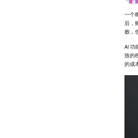
一个概
后，
败，也
AI 
致的
的成