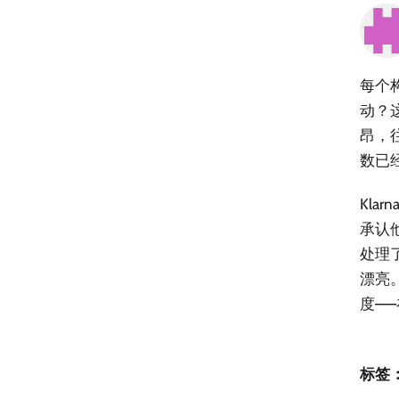
每个
动？
昂，
数已
Kla
承认
处理了
漂亮
度—
标签