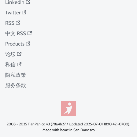
LinkedIn
Twitter
RSS
中文 RSS
Products
论坛
私信
隐私政策
服务条款
2008 - 2025 TianPan.co v3 (78a4b27 / Updated 2025-07-01 18:10:42 -0700).
Made with heart in San Francisco