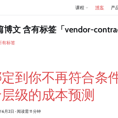
课程
博客
产
篇博文 含有标签「vendor-contra
所有标签
绑定到你不再符合条
价层级的成本预测
年6月2日
·
阅读需 11 分钟