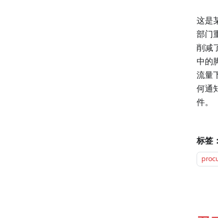
这是
部门
削减
中的
流量
何通
件。
标签
proc