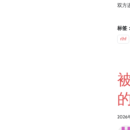
双方进
标签
rlhf
2026