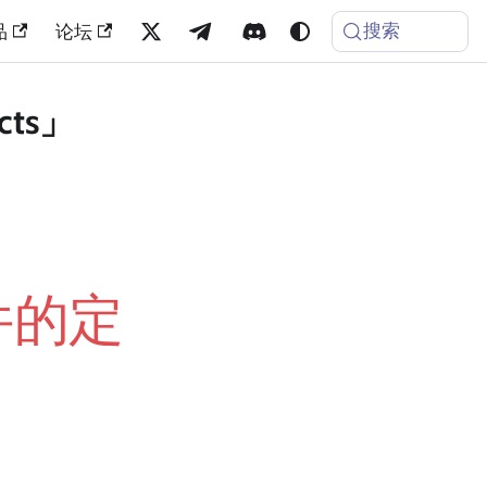
搜索
品
论坛
cts」
件的定