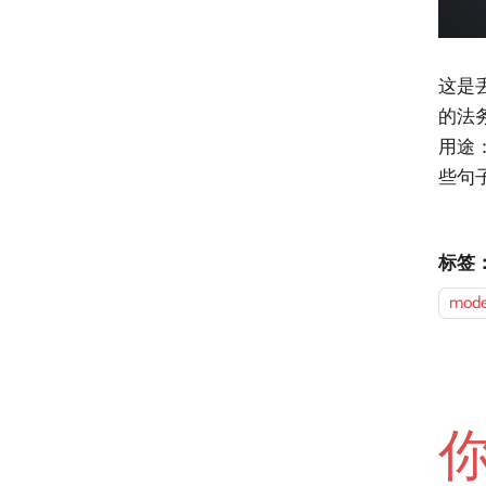
这是
的法务
用途
些句
标签
mode
你