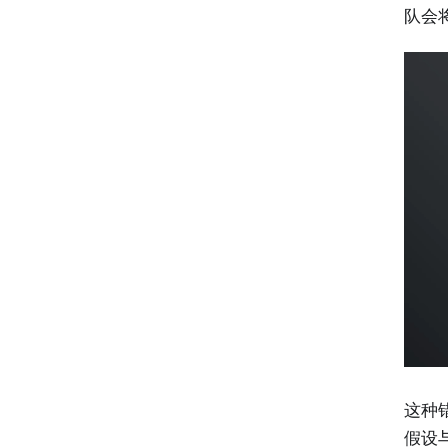
队会
这种
假设