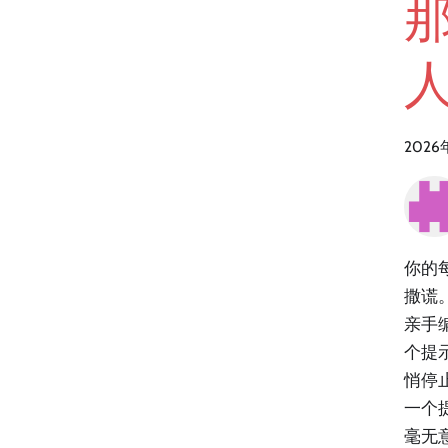
2026
你的每
撒谎
亲手
个提
悄停
一个
毫无