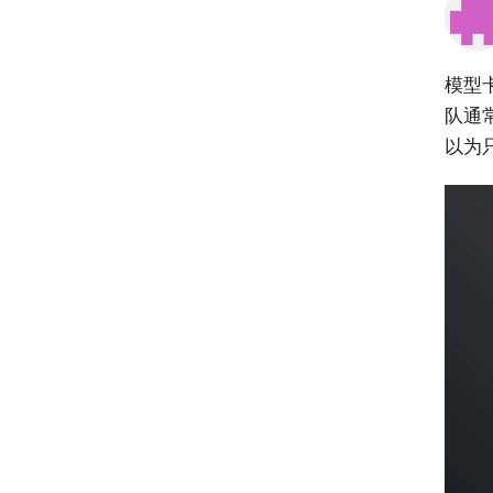
模型卡
队通
以为