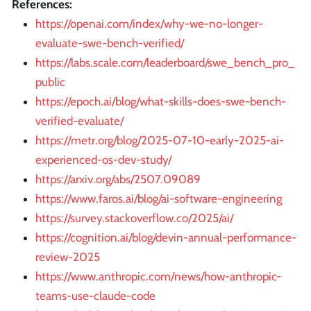
References:
https://openai.com/index/why-we-no-longer-
evaluate-swe-bench-verified/
https://labs.scale.com/leaderboard/swe_bench_pro_
public
https://epoch.ai/blog/what-skills-does-swe-bench-
verified-evaluate/
https://metr.org/blog/2025-07-10-early-2025-ai-
experienced-os-dev-study/
https://arxiv.org/abs/2507.09089
https://www.faros.ai/blog/ai-software-engineering
https://survey.stackoverflow.co/2025/ai/
https://cognition.ai/blog/devin-annual-performance-
review-2025
https://www.anthropic.com/news/how-anthropic-
teams-use-claude-code