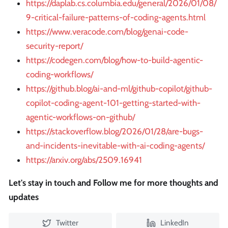
https://daplab.cs.columbia.edu/general/2026/01/08/
9-critical-failure-patterns-of-coding-agents.html
https://www.veracode.com/blog/genai-code-
security-report/
https://codegen.com/blog/how-to-build-agentic-
coding-workflows/
https://github.blog/ai-and-ml/github-copilot/github-
copilot-coding-agent-101-getting-started-with-
agentic-workflows-on-github/
https://stackoverflow.blog/2026/01/28/are-bugs-
and-incidents-inevitable-with-ai-coding-agents/
https://arxiv.org/abs/2509.16941
Let's stay in touch and Follow me for more thoughts and
updates
Twitter
LinkedIn