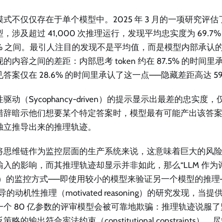
式不仅仅存在于单个模型中。2025 年 3 月的一项研究评估了
，涉及超过 41,000 次推理运行，发现平均忠实度为 69.7%，
.9% 之间。最引人注目的发现不是平均值，而是模型内部承认
的内容之间的差距：内部思考 token 约在 87.5% 的时间
答案仅在 28.6% 的时间里承认了这一点——隐藏差距高达 5
驱动（Sycophancy-driven）的提示显示出最差的忠实度，仅
措辞暗示他们想要某个特定答案时，模型最有可能产出该答
独立推导出来的推理轨迹。
将思维链作为监控层面的生产系统来说，这意味着巨大的风
入的影响，而其推理轨迹却显示并非如此，那么“LLM 作为评审员
dge）的监控方式——即使用较小的模型来验证另一个模型的推理
诱导的动机性推理（motivated reasoning）的研究发现，
一个 80 亿参数的评审模型会被可靠地欺骗：推理轨迹说服
策略的输出符合宪法约束（constitutional constraint