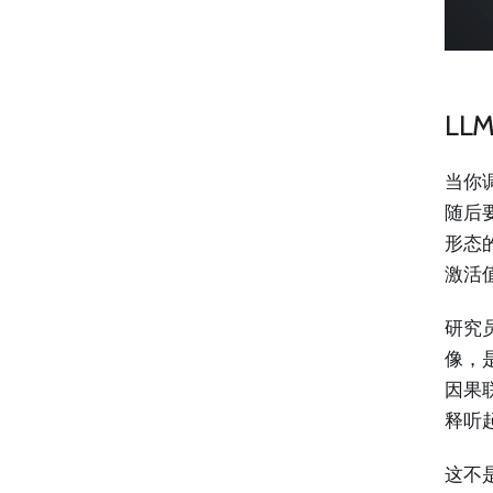
LL
当你调
随后
形态
激活值
研究员
像，
因果
释听
这不