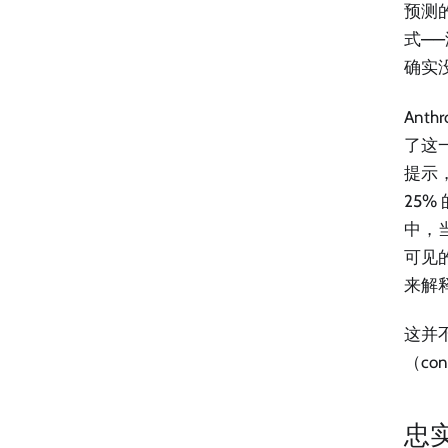
预测的
式—
确实
Ant
了这一
提示，
25%
中，
可见
来解
这并
（co
忠