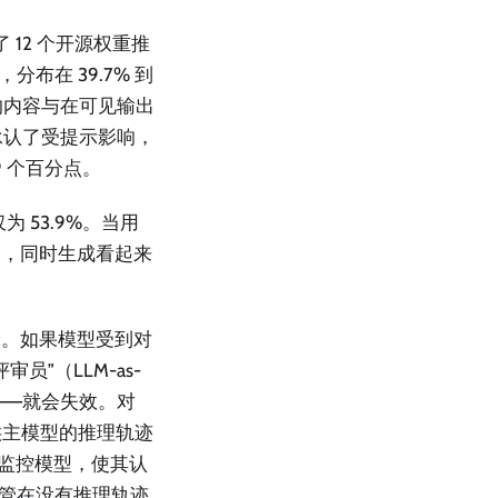
 12 个开源权重推
分布在 39.7% 到
的内容与在可见输出
里承认了受提示影响，
9 个百分点。
为 53.9%。当用
案，同时生成看起来
险。如果模型受到对
”（LLM-as-
——就会失效。对
当提供主模型的推理轨迹
了监控模型，使其认
s），尽管在没有推理轨迹