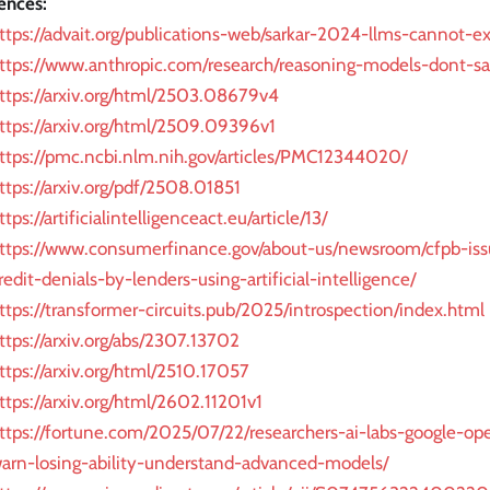
ences:
ttps://advait.org/publications-web/sarkar-2024-llms-cannot-e
ttps://www.anthropic.com/research/reasoning-models-dont-sa
ttps://arxiv.org/html/2503.08679v4
ttps://arxiv.org/html/2509.09396v1
ttps://pmc.ncbi.nlm.nih.gov/articles/PMC12344020/
ttps://arxiv.org/pdf/2508.01851
ttps://artificialintelligenceact.eu/article/13/
ttps://www.consumerfinance.gov/about-us/newsroom/cfpb-is
redit-denials-by-lenders-using-artificial-intelligence/
ttps://transformer-circuits.pub/2025/introspection/index.html
ttps://arxiv.org/abs/2307.13702
ttps://arxiv.org/html/2510.17057
ttps://arxiv.org/html/2602.11201v1
ttps://fortune.com/2025/07/22/researchers-ai-labs-google-op
arn-losing-ability-understand-advanced-models/