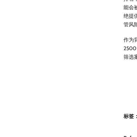
能会
绝提
管风
作为背景
2500
筛选
标签