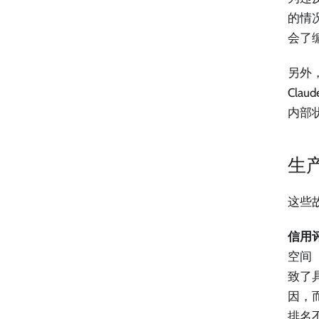
的情
会了
另外，
Cla
内部
生
这些
信用
空间（
致了
因，
排名不