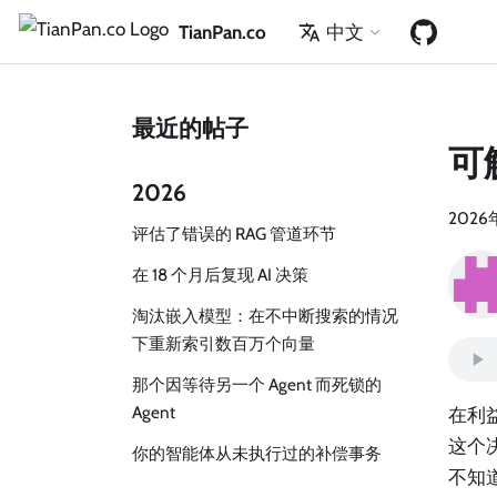
TianPan.co
中文
最近的帖子
可
2026
2026
评估了错误的 RAG 管道环节
在 18 个月后复现 AI 决策
淘汰嵌入模型：在不中断搜索的情况
下重新索引数百万个向量
那个因等待另一个 Agent 而死锁的
Agent
在利益
这个
你的智能体从未执行过的补偿事务
不知