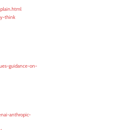
xplain.html
y-think
sues-guidance-on-
enai-anthropic-