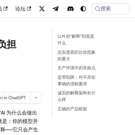
搜索
品
论坛
LLM 的“解释”到底是
负担
什么
忠实度差距比你想象
的要大
生产环境中的失效点
监管陷阱：对不存在
事物的强制要求
诚实的解释架构长什
n in ChatGPT
么样
正确的产品框架
AI 为什么会做出
就是：你的模型并
释——它只会产生