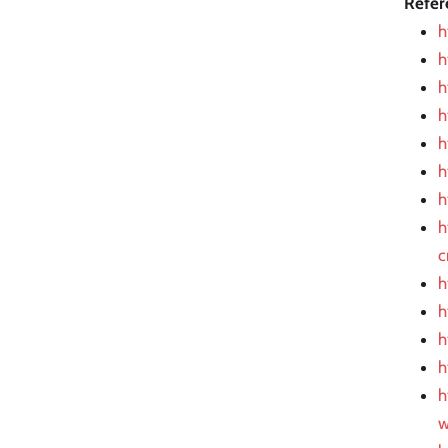
Refer
h
h
h
h
h
h
h
h
c
h
h
h
h
h
w