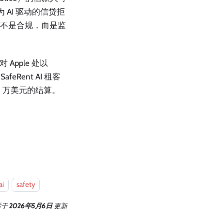
AI 驱动的信贷拒
并不是合规，而是监
对 Apple 处以
feRent AI 租客
 万美元的结算。
ai
safety
后
于
2026年5月6日
更新