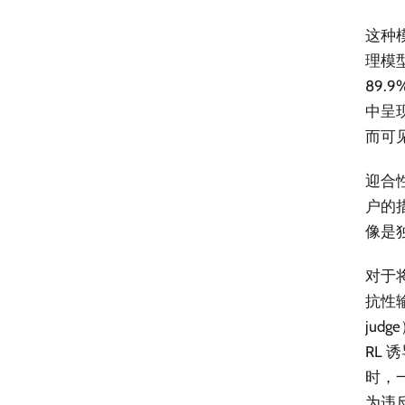
这种模
理模型
89
中呈现
而可见
迎合性
户的
像是
对于
抗性输
ju
RL 
时，
为违反