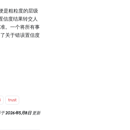
便是粗粒度的层级
置信度结果转交人
校准。一个将所有事
来了关于错误置信度
i
trust
后
于
2026年5月8日
更新