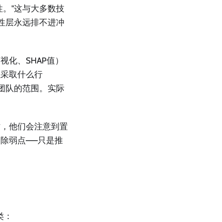
。"这与大多数技
性层永远排不进冲
化、SHAP值）
以采取什么行
用团队的范围。实际
时，他们会注意到置
除弱点——只是推
类：