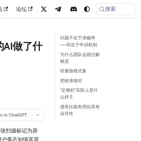
搜索
品
论坛
问题不在于准确率
AI做了什
——而在于申诉机制
为什么团队会跳过解
释层
轻量级模式集
把校准做对
"足够好"实际上是什
么样子
债务比喻有用但具有
误导性
n in ChatGPT
某张扫描标记为异
用户毫不知情其背