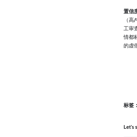
置信
（高
工审
情都
的虚
标签
Let's