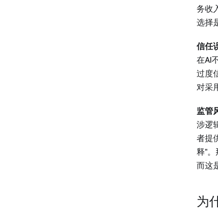
务收
选择
信任
在A
过度
对采
监管
涉逻
者提
释"
而这
为