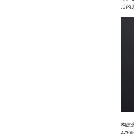
后的
构建
A/