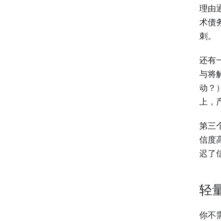
理由
术债
刺。
还有
与将
动？
上，
第三
信度
迟了
轻
你不