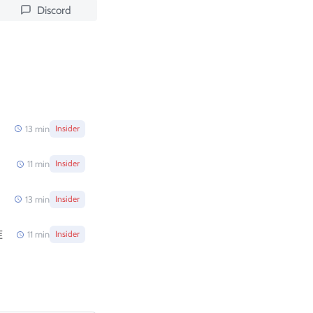
Discord
13
min
Insider
11
min
Insider
13
min
Insider
准
11
min
Insider