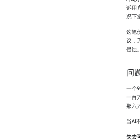
诉用
况下
这笔
议，
侵蚀
问
一个
一百
那六
当A
失去