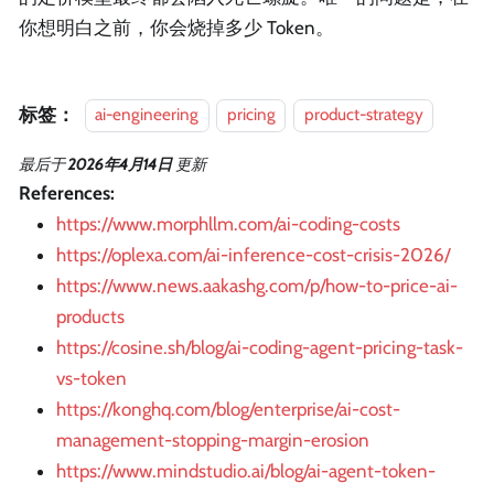
你想明白之前，你会烧掉多少 Token。
标签：
ai-engineering
pricing
product-strategy
最后
于
2026年4月14日
更新
References:
https://www.morphllm.com/ai-coding-costs
https://oplexa.com/ai-inference-cost-crisis-2026/
https://www.news.aakashg.com/p/how-to-price-ai-
products
https://cosine.sh/blog/ai-coding-agent-pricing-task-
vs-token
https://konghq.com/blog/enterprise/ai-cost-
management-stopping-margin-erosion
https://www.mindstudio.ai/blog/ai-agent-token-