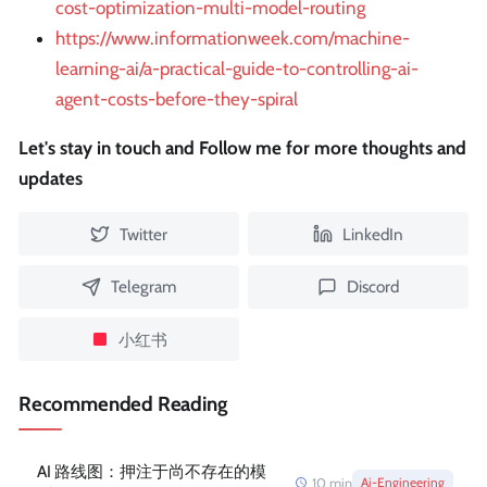
cost-optimization-multi-model-routing
https://www.informationweek.com/machine-
learning-ai/a-practical-guide-to-controlling-ai-
agent-costs-before-they-spiral
Let's stay in touch and Follow me for more thoughts and
updates
Twitter
LinkedIn
Telegram
Discord
小红书
Recommended Reading
AI 路线图：押注于尚不存在的模
10
min
Ai-Engineering