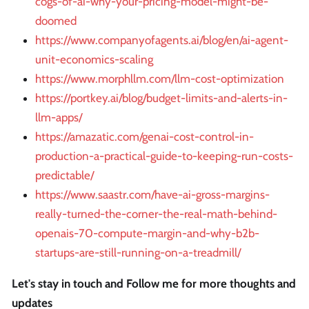
cogs-of-ai-why-your-pricing-model-might-be-
doomed
https://www.companyofagents.ai/blog/en/ai-agent-
unit-economics-scaling
https://www.morphllm.com/llm-cost-optimization
https://portkey.ai/blog/budget-limits-and-alerts-in-
llm-apps/
https://amazatic.com/genai-cost-control-in-
production-a-practical-guide-to-keeping-run-costs-
predictable/
https://www.saastr.com/have-ai-gross-margins-
really-turned-the-corner-the-real-math-behind-
openais-70-compute-margin-and-why-b2b-
startups-are-still-running-on-a-treadmill/
Let's stay in touch and Follow me for more thoughts and
updates