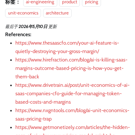
标签：
ai-engineering
product
pricing
unit-economics
architecture
最后
于
2026年5月10日
更新
References:
https://www.thesaascfo.com/your-ai-feature-is-
quietly-destroying-your-gross-margin/
https://www.hirefraction.com/blog/ai-is-killing-saas-
margins-outcome-based-pricing-is-how-you-get-
them-back
https://www.drivetrain.ai/post/unit-economics-of-ai-
saas-companies-cfo-guide-for-managing-token-
based-costs-and-margins
https://www.nxgntools.com/blog/ai-unit-economics-
saas-pricing-trap
https://www.getmonetizely.com/articles/the-hidden-