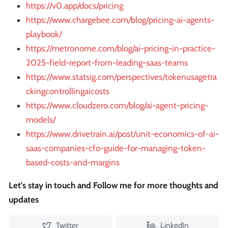
https://v0.app/docs/pricing
https://www.chargebee.com/blog/pricing-ai-agents-
playbook/
https://metronome.com/blog/ai-pricing-in-practice-
2025-field-report-from-leading-saas-teams
https://www.statsig.com/perspectives/tokenusagetra
ckingcontrollingaicosts
https://www.cloudzero.com/blog/ai-agent-pricing-
models/
https://www.drivetrain.ai/post/unit-economics-of-ai-
saas-companies-cfo-guide-for-managing-token-
based-costs-and-margins
Let's stay in touch and Follow me for more thoughts and
updates
Twitter
LinkedIn