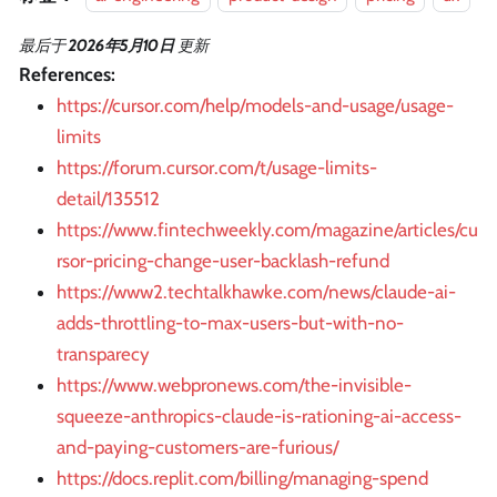
最后
于
2026年5月10日
更新
References:
https://cursor.com/help/models-and-usage/usage-
limits
https://forum.cursor.com/t/usage-limits-
detail/135512
https://www.fintechweekly.com/magazine/articles/cu
rsor-pricing-change-user-backlash-refund
https://www2.techtalkhawke.com/news/claude-ai-
adds-throttling-to-max-users-but-with-no-
transparecy
https://www.webpronews.com/the-invisible-
squeeze-anthropics-claude-is-rationing-ai-access-
and-paying-customers-are-furious/
https://docs.replit.com/billing/managing-spend