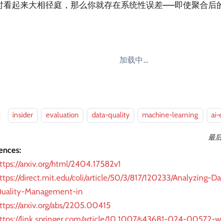
时看起来大相径庭，那么你就存在系统性误差——即使聚合后
加载中…
：
insider
evaluation
data-quality
machine-learning
ai
最
ences:
ttps://arxiv.org/html/2404.17582v1
ttps://direct.mit.edu/coli/article/50/3/817/120233/Analyzing-
uality-Management-in
ttps://arxiv.org/abs/2205.00415
ttps://link.springer.com/article/10.1007/s43681-024-00572-w