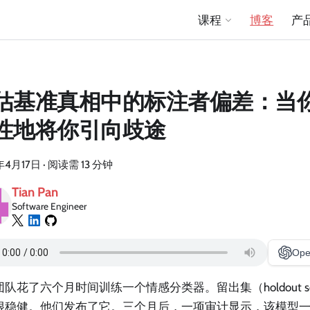
课程
博客
产
估基准真相中的标注者偏差：当
性地将你引向歧途
年4月17日
·
阅读需 13 分钟
Tian Pan
Software Engineer
Ope
队花了六个月时间训练一个情感分类器。留出集（holdout 
很稳健。他们发布了它。三个月后，一项审计显示，该模型