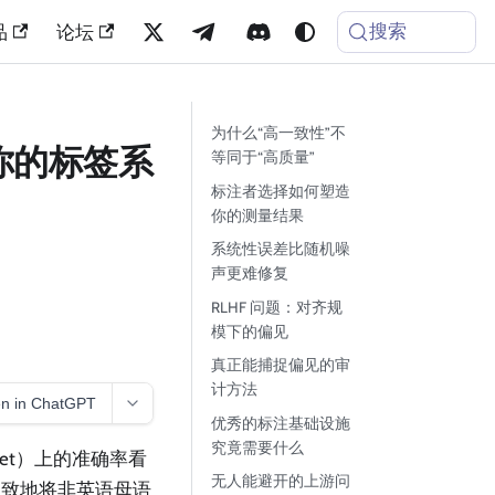
搜索
品
论坛
为什么“高一致性”不
你的标签系
等同于“高质量”
标注者选择如何塑造
你的测量结果
系统性误差比随机噪
声更难修复
RLHF 问题：对齐规
模下的偏见
真正能捕捉偏见的审
计方法
n in ChatGPT
优秀的标注基础设施
究竟需要什么
set）上的准确率看
无人能避开的上游问
一致地将非英语母语