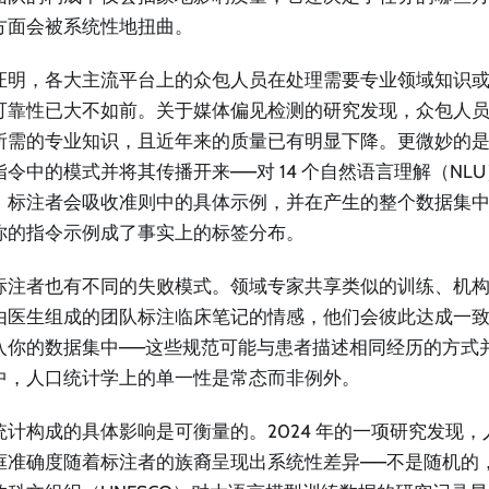
方面会被系统性地扭曲。
证明，各大主流平台上的众包人员在处理需要专业领域知识
可靠性已大不如前。关于媒体偏见检测的研究发现，众包人
所需的专业知识，且近年来的质量已有明显下降。更微妙的
指令中的模式并将其传播开来——对 14 个自然语言理解（NL
，标注者会吸收准则中的具体示例，并在产生的整个数据集
你的指令示例成了事实上的标签分布。
标注者也有不同的失败模式。领域专家共享类似的训练、机
由医生组成的团队标注临床笔记的情感，他们会彼此达成一
入你的数据集中——这些规范可能与患者描述相同经历的方式
中，人口统计学上的单一性是常态而非例外。
统计构成的具体影响是可衡量的。2024 年的一项研究发现
框准确度随着标注者的族裔呈现出系统性差异——不是随机的