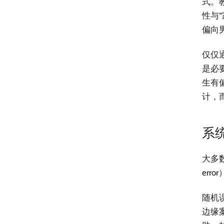
式。
性与
偏向
仅仅
是必
生有偏
计，
系
大多数
erro
随机
边缘