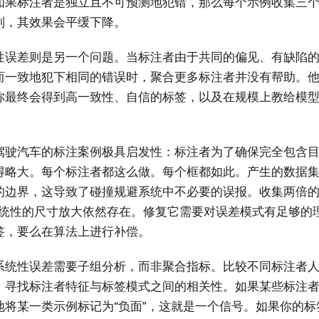
如果标注者是独立且不可预测地犯错，那么每个示例收集三
则，其效果会平缓下降。
性误差则是另一个问题。当标注者由于共同的偏见、有缺陷
而一致地犯下相同的错误时，聚合更多标注者并没有帮助。
你最终会得到高一致性、自信的标签，以及在规模上教给模
驾驶汽车的标注案例极具启发性：标注者为了确保完全包含
得略大。每个标注者都这么做。每个框都如此。产生的数据
的边界，这导致了碰撞规避系统中不必要的误报。收集两倍
系统性的尺寸放大依然存在。修复它需要对误差模式有足够的
签，要么在算法上进行补偿。
系统性误差需要子组分析，而非聚合指标。比较不同标注者
。寻找标注者特征与标签模式之间的相关性。如果某些标注
地将某一类示例标记为“负面”，这就是一个信号。如果你的