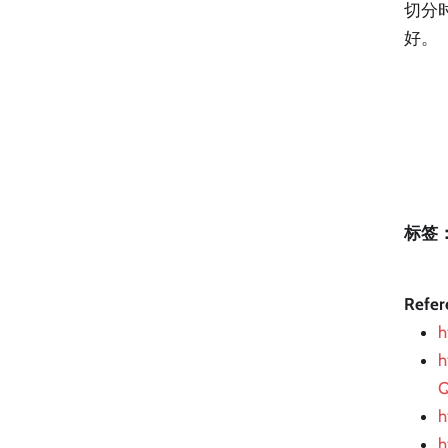
切分
好。
标签
Refer
h
h
Q
h
h