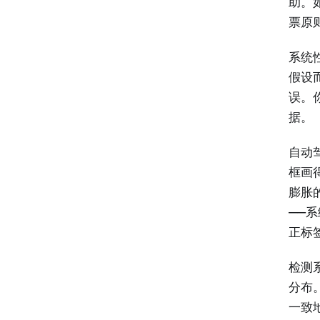
助。
票原
系统
假设
误。
据。
自动
框画
膨胀
——
正标
检测
分布
一致