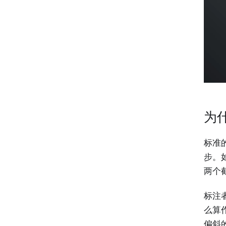
为什
标准的
步。
两个截
标注
么算
偏斜