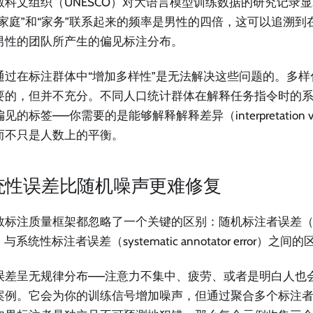
教科文组织（UNESCO）对大语言模型训练数据的研究记录
“家庭”和“家务”联系起来的频率是男性的四倍，这可以追溯
男性的团队所产生的偏见标注分布。
通过在标注群体中“增加多样性”是无法解决这些问题的。多
要的，但并不充分。不同人口统计群体在解释任务指令时的
见的标签——你需要的是能够解释解释差异（interpretation v
而不只是人数上的平衡。
统性误差比随机噪声更难修复
标注质量框架都忽略了一个关键的区别：随机标注者误差（random
r）与系统性标注者误差（systematic annotator error）之间
误差呈无规律分布——注意力不集中、疲劳、或者是明白人也
案例。它会为你的训练信号增加噪声，但通过聚合多个标注