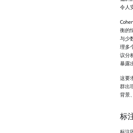
令人
Coh
衡的
与少数
理多
议分
暴露
这要
群出
背景
标
标注