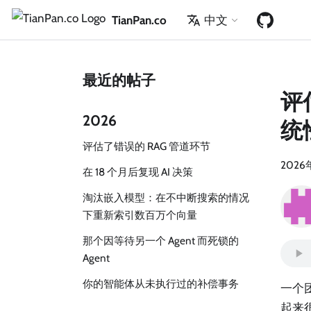
TianPan.co
中文
最近的帖子
评
2026
统
评估了错误的 RAG 管道环节
2026
在 18 个月后复现 AI 决策
淘汰嵌入模型：在不中断搜索的情况
下重新索引数百万个向量
那个因等待另一个 Agent 而死锁的
Agent
你的智能体从未执行过的补偿事务
一个团
起来