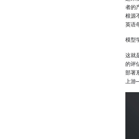
者的
根源
英语
模型
这就是
的评
部署系
上游