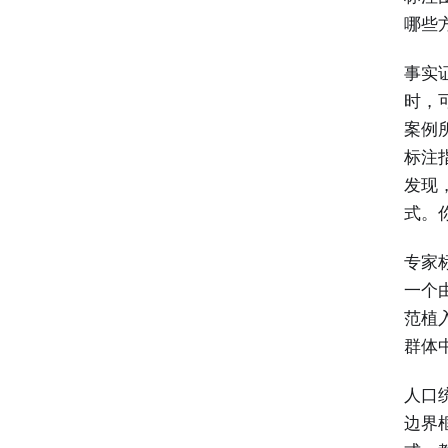
哪些
事实
时，
案例
标注
发现
式。
专家
一个
范植
群体
人口
边界