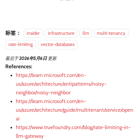
标签：
insider
infrastructure
llm
multi-tenancy
rate-limiting
vector-databases
最后
于
2026年5月6日
更新
References:
https://learn.microsoft.com/en-
us/azure/architecture/antipatterns/noisy-
neighbor/noisy-neighbor
https://learn.microsoft.com/en-
us/azure/architecture/guide/multitenant/service/open
ai
https://www.truefoundry.com/blog/rate-limiting-in-
llm-gateway