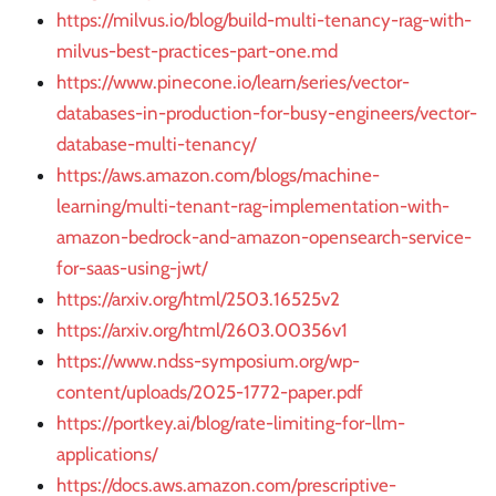
https://milvus.io/blog/build-multi-tenancy-rag-with-
milvus-best-practices-part-one.md
https://www.pinecone.io/learn/series/vector-
databases-in-production-for-busy-engineers/vector-
database-multi-tenancy/
https://aws.amazon.com/blogs/machine-
learning/multi-tenant-rag-implementation-with-
amazon-bedrock-and-amazon-opensearch-service-
for-saas-using-jwt/
https://arxiv.org/html/2503.16525v2
https://arxiv.org/html/2603.00356v1
https://www.ndss-symposium.org/wp-
content/uploads/2025-1772-paper.pdf
https://portkey.ai/blog/rate-limiting-for-llm-
applications/
https://docs.aws.amazon.com/prescriptive-