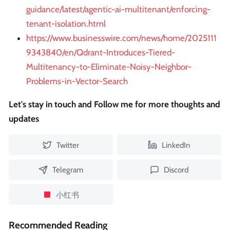
guidance/latest/agentic-ai-multitenant/enforcing-
tenant-isolation.html
https://www.businesswire.com/news/home/2025111
9343840/en/Qdrant-Introduces-Tiered-
Multitenancy-to-Eliminate-Noisy-Neighbor-
Problems-in-Vector-Search
Let's stay in touch and Follow me for more thoughts and
updates
Twitter
LinkedIn
Telegram
Discord
小红书
Recommended Reading