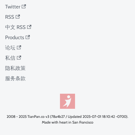
Twitter
RSS
中文 RSS
Products
论坛
私信
隐私政策
服务条款
2008 - 2025 TianPan.co v3 (78a4b27 / Updated 2025-07-01 18:10:42 -0700).
Made with heart in San Francisco