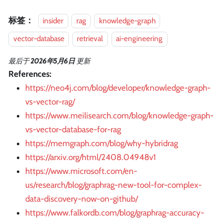
标签：
insider
rag
knowledge-graph
vector-database
retrieval
ai-engineering
最后
于
2026年5月6日
更新
References:
https://neo4j.com/blog/developer/knowledge-graph-
vs-vector-rag/
https://www.meilisearch.com/blog/knowledge-graph-
vs-vector-database-for-rag
https://memgraph.com/blog/why-hybridrag
https://arxiv.org/html/2408.04948v1
https://www.microsoft.com/en-
us/research/blog/graphrag-new-tool-for-complex-
data-discovery-now-on-github/
https://www.falkordb.com/blog/graphrag-accuracy-