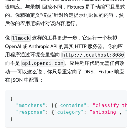
设响应。与录制-回放不同，Fixtures 是手动编写且显式
的。你精确定义“模型”针对给定提示词返回的内容，然
后你的应用逻辑针对该内容运行。
像
这样的工具更进一步，它运行一个模拟
llmock
OpenAI 或 Anthropic API 的真实 HTTP 服务器。你的应
用程序通过环境变量指向
http://localhost:8080
而不是
。应用程序代码无需任何改
api.openai.com
动——可以这么说，你只是重定向了 DNS。Fixture 响应
在 JSON 中配置：
{
"matchers"
:
[
{
"contains"
:
"classify thi
"response"
:
{
"category"
:
"shipping"
,
"p
}