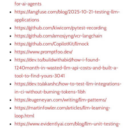
for-ai-agents
https://langfuse.com/blog/2025-10-21-testing-llm-
applications
https://github.com/kiwicom/pytest-recording
https://github.com/amosjyng/vcr-langchain
https://github.com/CopilotKit/llmock
https://www.promptfoo.dev/
https://dev.to/buildwithabid/how-i-found-
1240month-in-wasted-llm-api-costs-and-built-a-
tool-to-find-yours-3041
https://dev.to/akarshc/how-to-test-llm-integrations-
in-ci-without-burning-tokens-1ibh
https://eugeneyan.com/writing/llm-patterns/
https://martinfowler.com/articles/llm-learning-
loop.html
https://www.evidentlyai.com/blog/llm-unit-testing-