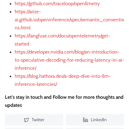
https://github.com/traceloop/openllmetry
https://arize-
ai.github.io/openinference/spec/semantic_conventio
ns.html
https://langfuse.com/docs/opentelemetry/get-
started
https://developer.nvidia.com/blog/an-introduction-
to-speculative-decoding-for-reducing-latency-in-ai-
inference/
https://blog.hathora.dev/a-deep-dive-into-llm-
inference-latencies/
Let's stay in touch and Follow me for more thoughts and
updates
Twitter
LinkedIn