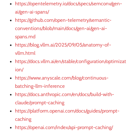
https://opentelemetry.io/docs/specs/semconv/gen-
ai/gen-ai-spans/
https://github.com/open-telemetry/semantic-
conventions/blob/main/docs/gen-ai/gen-ai-
spans.md
https://blog.vllm.ai/2025/09/05/anatomy-of-
vllm.html
https://docs.vllm.ai/en/stable/configuration/optimizat
ion/
https://www.anyscale.com/blog/continuous-
batching-llm-inference
https://docs.anthropic.com/en/docs/build-with-
claude/prompt-caching
https://platform.openai.com/docs/guides/prompt-
caching
https://openai.com/index/api-prompt-caching/