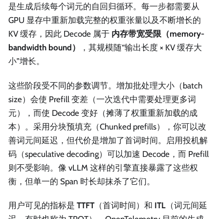
是生成后续每个词元的自回归循环。每一步都需要从
GPU 显存中重新加载完整的权重张量以及不断增长的
KV 缓存，因此 Decode 属于
内存带宽受限（memory-
bandwidth bound）
，其规模随“输出长度 × KV 缓存大
小”增长。
这些阶段受不同的参数调节。增加批处理大小（batch
size）会使 Prefill 变差（一次迭代中需要处理更多词
元），而使 Decode 变好（摊薄了权重重新加载的成
本）。采用分块预填充（Chunked prefills），你可以改
善词元间延迟，但代价是增加了首词时间。启用投机解
码（speculative decoding）可以加速 Decode，而 Prefill
则不受影响。像 vLLM 这样的引擎直接暴露了这些权
衡，但单一的 Span 时长却抹杀了它们。
用户可见的指标是
TTFT
（首词时间）和
ITL
（词元间延
迟，有时也称为 TPOT）。OpenTelemetry 目前的生成