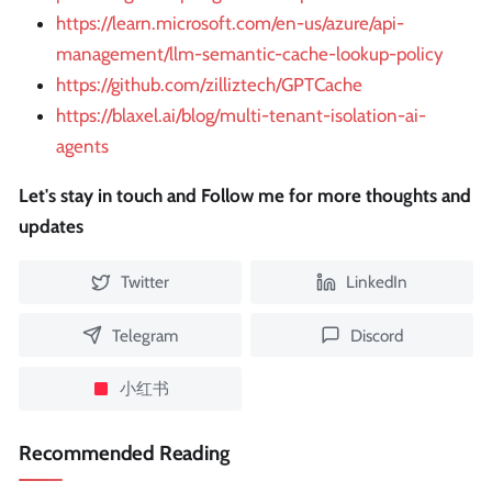
https://learn.microsoft.com/en-us/azure/api-
management/llm-semantic-cache-lookup-policy
https://github.com/zilliztech/GPTCache
https://blaxel.ai/blog/multi-tenant-isolation-ai-
agents
Let's stay in touch and Follow me for more thoughts and
updates
Twitter
LinkedIn
Telegram
Discord
小红书
Recommended Reading