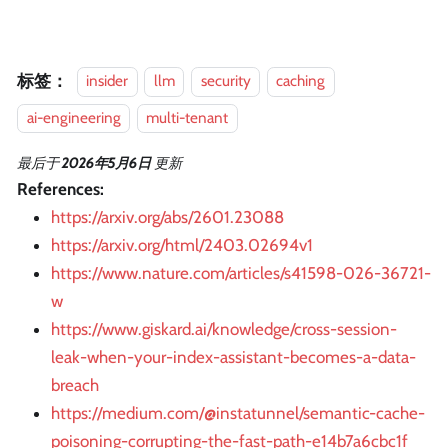
标签：
insider
llm
security
caching
ai-engineering
multi-tenant
最后
于
2026年5月6日
更新
References:
https://arxiv.org/abs/2601.23088
https://arxiv.org/html/2403.02694v1
https://www.nature.com/articles/s41598-026-36721-
w
https://www.giskard.ai/knowledge/cross-session-
leak-when-your-index-assistant-becomes-a-data-
breach
https://medium.com/@instatunnel/semantic-cache-
poisoning-corrupting-the-fast-path-e14b7a6cbc1f