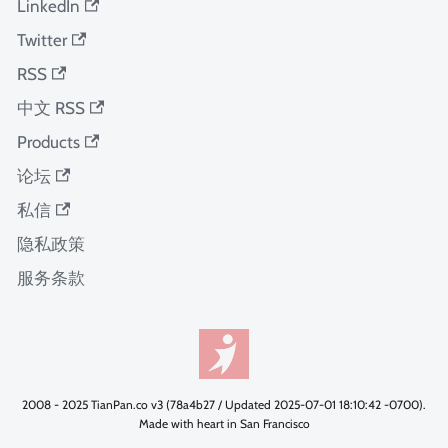
LinkedIn
Twitter
RSS
中文 RSS
Products
论坛
私信
隐私政策
服务条款
2008 - 2025 TianPan.co v3 (78a4b27 / Updated 2025-07-01 18:10:42 -0700).
Made with heart in San Francisco