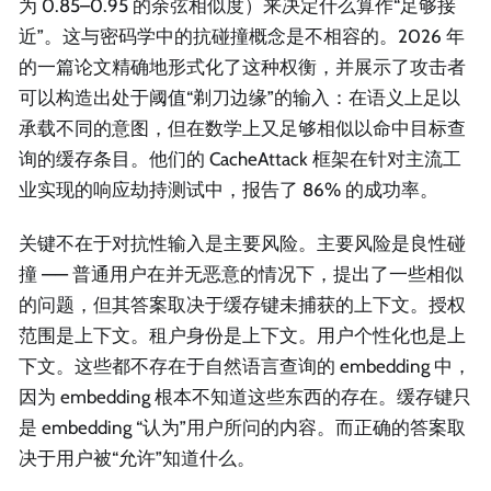
为 0.85–0.95 的余弦相似度）来决定什么算作“足够接
近”。这与密码学中的抗碰撞概念是不相容的。2026 年
的一篇论文精确地形式化了这种权衡，并展示了攻击者
可以构造出处于阈值“剃刀边缘”的输入：在语义上足以
承载不同的意图，但在数学上又足够相似以命中目标查
询的缓存条目。他们的 CacheAttack 框架在针对主流工
业实现的响应劫持测试中，报告了 86% 的成功率。
关键不在于对抗性输入是主要风险。主要风险是良性碰
撞 —— 普通用户在并无恶意的情况下，提出了一些相似
的问题，但其答案取决于缓存键未捕获的上下文。授权
范围是上下文。租户身份是上下文。用户个性化也是上
下文。这些都不存在于自然语言查询的 embedding 中，
因为 embedding 根本不知道这些东西的存在。缓存键只
是 embedding “认为”用户所问的内容。而正确的答案取
决于用户被“允许”知道什么。