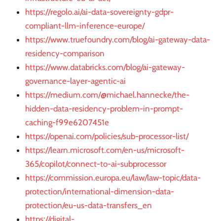
https://regolo.ai/ai-data-sovereignty-gdpr-
compliant-llm-inference-europe/
https://www.truefoundry.com/blog/ai-gateway-data-
residency-comparison
https://www.databricks.com/blog/ai-gateway-
governance-layer-agentic-ai
https://medium.com/@michael.hannecke/the-
hidden-data-residency-problem-in-prompt-
caching-f99e6207451e
https://openai.com/policies/sub-processor-list/
https://learn.microsoft.com/en-us/microsoft-
365/copilot/connect-to-ai-subprocessor
https://commission.europa.eu/law/law-topic/data-
protection/international-dimension-data-
protection/eu-us-data-transfers_en
https://digital-