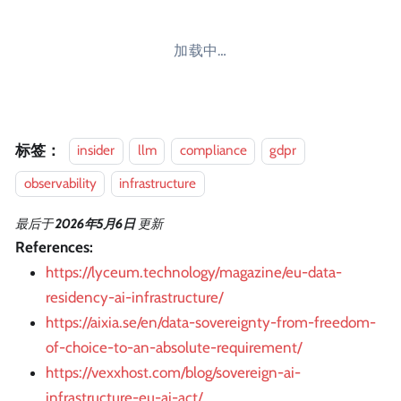
加载中…
标签：
insider
llm
compliance
gdpr
observability
infrastructure
最后
于
2026年5月6日
更新
References:
https://lyceum.technology/magazine/eu-data-
residency-ai-infrastructure/
https://aixia.se/en/data-sovereignty-from-freedom-
of-choice-to-an-absolute-requirement/
https://vexxhost.com/blog/sovereign-ai-
infrastructure-eu-ai-act/