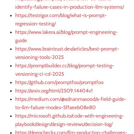
identify-failure-cases-in-production-llm-systems/
https://testrigor.com/blog/what-is-prompt-
regression-testing/
https://www.lakera.ai/blog/prompt-engineering-
guide
https://www.braintrust.dev/articles/best-prompt-
versioning-tools-2025
https://promptbuilder.cc/blog/prompt-testing-
versioning-ci-cd-2025
https://github.com/promptfoo/promptfoo
https://arxiv.org/html/2509.14404v1
https://medium.com/@adnanmasood/a-field-guide-
to-llm-failure-modes-5ffaeeb08e80
https://microsoft.github.io/code-with-engineering-
playbook/design/design-reviews/decision-log/
https://deepchecks.com/llm-production-challenges-