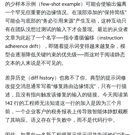
的少样本示例（few-shot example）可能会使输出偏离
一个罕见但重要的边缘情况。在顶部添加的“保持简练”
可能会与底部的“务必引用来源”产生互动，这种互动只
有在团队没想过测试的输入下才会显现。最近的从业者
文章为此起了一个名字——指令遵循偏移（instruction
adherence drift），即随着提示词变得越来越复杂，模
型会逐渐降低关键约束的优先级——而这对于阅读静态
文本的人来说是不可见的。
差异历史（diff history）也救不了你。典型的提示词修
改提交消息通常写着“修复路由边缘情况”，只有一行描
述，且没有指向触发该修复的输入的链接。今天阅读第
142 行的工程师无法知道这一行的加入是因为三个月
前，一个企业客户的税务报表上传导致智能体静默截断
了其响应。语义存在于失败中，而不是代码行中。
因此，如果向一名新工程师展示提示词并告诉他们“读一