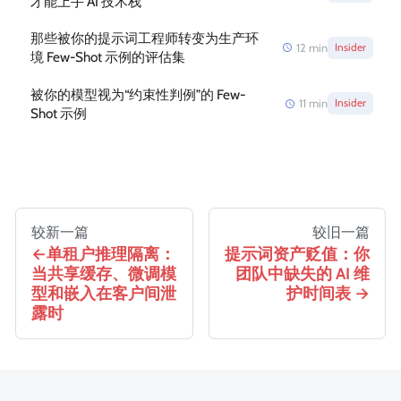
才能上手 AI 技术栈
那些被你的提示词工程师转变为生产环
12
min
Insider
境 Few-Shot 示例的评估集
被你的模型视为“约束性判例”的 Few-
11
min
Insider
Shot 示例
较新一篇
较旧一篇
单租户推理隔离：
提示词资产贬值：你
当共享缓存、微调模
团队中缺失的 AI 维
型和嵌入在客户间泄
护时间表
露时