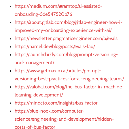
https://medium.com/@ramtop/ai-assisted-
onboarding-5de547520b76
https://about.gitlab.com/blog/gitlab-engineer-how-i-
improved-my-onboarding-experience-with-ai/
https://newsletter.pragmaticengineer.com/p/evals
https://hamel.dev/blog/posts/evals-faq/
https://launchdarkly.com/blog/prompt-versioning-
and-management/
https://www.getmaxim.ai/articles/prompt-
versioning-best-practices-for-ai-engineering-teams/
https://valohai.com/blog/the-bus-factor-in-machine-
learning-development/
https://mindcto.com/insights/bus-factor
https://blue-nook.com/computer-
science/engineering-and-development/hidden-
costs-of-bus-factor