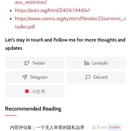
ace_retention/
https://arxiv.org/html/2404.14445v1
https://www.usenix.org/system/files/sec22summer_s
tadler.pdf
Let's stay in touch and Follow me for more thoughts and
updates
Twitter
LinkedIn
Telegram
Discord
小红书
Recommended Reading
内部评估集：一个无人审查的隐私边界
12
min
Insider