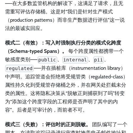
——在大多数监管机构的解读下，这满足了请求，且无
需重写评估存储桶。这是对“我们是针对生产模式
（production patterns）而非生产数据进行评估”这一说
法的最诚实回应。
模式二（有效）：写入时强制执行分类的模式化跨度
（Schema-typed Spans）。
每个跨度属性都携带一个
敏感度类别——
、
、
、
public
internal
pii
——并在插桩库（instrumentation library）
regulated
中声明。追踪管道会拒绝将受规管类（regulated-class）
属性持久化到受规管存储桶之外，并在网关处拦截未分
类的属性。这将隐私决策从“脱敏正则捕获到了吗”转变
为“添加这个跨度字段的工程师是否声明了其中的内
容”。后者是可审计的，而前者不可。
模式三（失败）：评估时的正则脱敏。
团队编写了一个
脚本，在读取追踪记录进行审查时掩盖电子邮件地址和