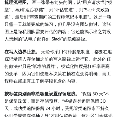
梳理流程图。
画一张带有箭头的图，从“用户请求”到“模
型”，再到“追踪存储”，到“评估管道”，到“Slack 失败频
道”，最后到“审查期间的工程师笔记本电脑”。这是一项
只需一天就能完成的练习，但几乎没有团队做过。这张
图正是隐私团队需要评估的内容；它还能揭示出之前没
人想到的“从电子邮件到 Slack”的隐藏路径。
在写入边界止损。
无论你采用何种脱敏制度，都要在追
踪记录落入存储桶之前的写入路径上运行它。此外的任
何做法都只是“纸糊的盾牌”。模式化跨度是杠杆率最高
的变革，因为它们使隐私决策在插桩点变得明确，而工
程师在那里真正了解字段包含的内容。
按标签类别而非总容量设置保留底线。
“保留 30 天”不
是保留政策，而是存储预算。“将错误类追踪保留 30
天，成功类追踪保留 24 小时，受规管类追踪永不持久
化到受规管存储桶之外”才叫保留政策。这种区别会体现