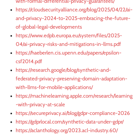
with-formal-differential-privacy-guarantees/
https://cloudsecurityalliance.org/blog/2025/04/22/ai-
and-privacy-2024-to-2025-embracing-the-future-
of-global-legal-developments
https://www.edpb.europa.eu/system/files/2025-
04/ai-privacy-risks-and-mitigations-in-llms.pdf
https://haeberlen.cis.upenn.edu/papers/epsilon-
csf2014.pdf
https://research.google/blog/synthetic-and-
federated-privacy-preserving-domain-adaptation-
with-llms-for-mobile-applications/
https://machinelearning.apple.com/research/learning
-with-privacy-at-scale
https://secureprivacy.ai/blog/gdpr-compliance-2026
https://gdprlocal.com/synthetic-data-under-gdpr/
https://aclanthology.org/2023.acl-industry.60/