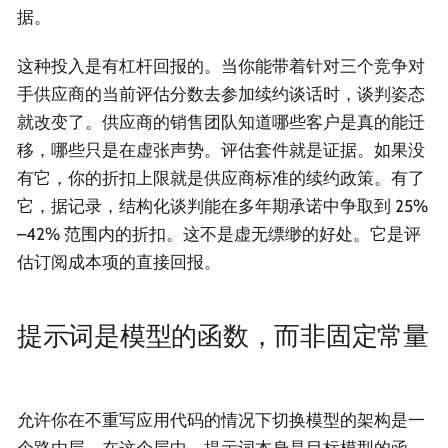
那
据。
你
周
这种投入是有杠杆回报的。当你能带着针对三个竞争对
在
手供应商的当前评估分数去参加续约谈话时，谈判姿态
估
就改变了。供应商的销售团队知道哪些客户是真的能迁
理
移，哪些只是在虚张声势。评估套件就是证据。如果没
就
支
有它，你的折扣上限就是供应商标准的续约政策。有了
约
它，据记录，结构化谈判能在多年期承诺中争取到 25%
–42% 范围内的折扣。这不是虚无缥缈的好处。它是评
估订阅成本项的直接回报。
提示词是模型的函数，而非固定常量
允许你在不重写应用代码的情况下切换模型的架构是一