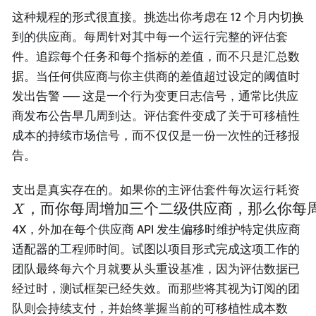
这种规程的形式很直接。挑选出你考虑在 12 个月内切换
到的供应商。每周针对其中每一个运行完整的评估套
件。追踪每个任务和每个指标的差值，而不只是汇总数
据。当任何供应商与你主供商的差值超过设定的阈值时
发出告警 —— 这是一个行为变更日志信号，通常比供应
商发布公告早几周到达。评估套件变成了关于可移植性
成本的持续市场信号，而不仅仅是一份一次性的迁移报
告。
X
支出是真实存在的。如果你的主评估套件每次运行耗资
而
，而你每周增加三个二级供应商，那么你每
X
每
4X，外加在每个供应商 API 发生偏移时维护特定供应商
增
适配器的工程师时间。试图以项目形式完成这项工作的
三
团队最终每六个月就要从头重设基准，因为评估数据已
二
供
经过时，测试框架已经失效。而那些将其视为订阅的团
商
队则会持续支付，并始终掌握当前的可移植性成本数