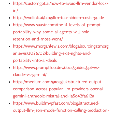
https://customgpt.ai/how-to-avoid-llm-vendor-lock-
in/
https://evolink.ai/blog/llm-tco-hidden-costs-guide
https://www.saastr.com/the-4-levels-of-prompt-
portability-why-some-ai-agents-will-hold-
retention-and-most-wont/
https://www.morganlewis.com/blogs/sourcingatmorg
anlewis/2026/02/building-exit-rights-and-
portability-into-ai-deals
https://www.promptfoo.dev/docs/guides/gpt-vs-
claude-vs-gemini/
https://medium.com/@rosgluk/structured-output-
comparison-across-popular-llm-providers-openai-
gemini-anthropic-mistral-and-1a5d42fa612a
https://www.buildmvpfast.com/blog/structured-
output-llm-json-mode-function-calling-production-