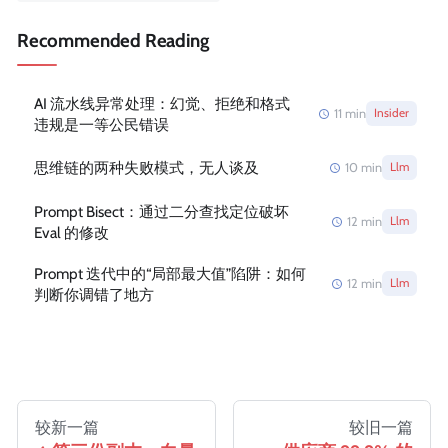
Recommended Reading
AI 流水线异常处理：幻觉、拒绝和格式
11
min
Insider
违规是一等公民错误
思维链的两种失败模式，无人谈及
10
min
Llm
Prompt Bisect：通过二分查找定位破坏
12
min
Llm
Eval 的修改
Prompt 迭代中的“局部最大值”陷阱：如何
12
min
Llm
判断你调错了地方
较新一篇
较旧一篇