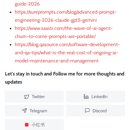
guide-2026
https://sureprompts.com/blog/advanced-prompt-
engineering-2026-claude-gpt5-gemini
https://www.saastr.com/the-wave-of-ai-agent-
churn-to-come-prompts-are-portable/
https://blog.qasource.com/software-development-
and-qa-tips/what-is-the-real-cost-of-ongoing-ai-
model-maintenance-and-management
Let's stay in touch and Follow me for more thoughts and
updates
Twitter
LinkedIn
Telegram
Discord
小红书