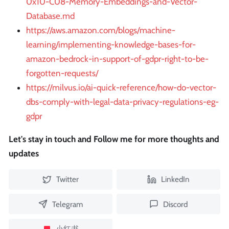
0x10-C08-Memory-Embeddings-and-Vector-
Database.md
https://aws.amazon.com/blogs/machine-
learning/implementing-knowledge-bases-for-
amazon-bedrock-in-support-of-gdpr-right-to-be-
forgotten-requests/
https://milvus.io/ai-quick-reference/how-do-vector-
dbs-comply-with-legal-data-privacy-regulations-eg-
gdpr
Let's stay in touch and Follow me for more thoughts and
updates
Twitter
LinkedIn
Telegram
Discord
小红书