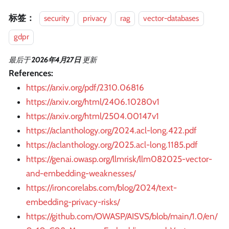
标签：
security
privacy
rag
vector-databases
gdpr
最后
于
2026年4月27日
更新
References:
https://arxiv.org/pdf/2310.06816
https://arxiv.org/html/2406.10280v1
https://arxiv.org/html/2504.00147v1
https://aclanthology.org/2024.acl-long.422.pdf
https://aclanthology.org/2025.acl-long.1185.pdf
https://genai.owasp.org/llmrisk/llm082025-vector-
and-embedding-weaknesses/
https://ironcorelabs.com/blog/2024/text-
embedding-privacy-risks/
https://github.com/OWASP/AISVS/blob/main/1.0/en/