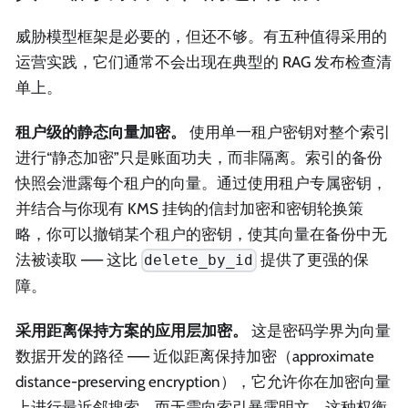
威胁模型框架是必要的，但还不够。有五种值得采用的
运营实践，它们通常不会出现在典型的 RAG 发布检查清
单上。
租户级的静态向量加密。
使用单一租户密钥对整个索引
进行“静态加密”只是账面功夫，而非隔离。索引的备份
快照会泄露每个租户的向量。通过使用租户专属密钥，
并结合与你现有 KMS 挂钩的信封加密和密钥轮换策
略，你可以撤销某个租户的密钥，使其向量在备份中无
法被读取 —— 这比
提供了更强的保
delete_by_id
障。
采用距离保持方案的应用层加密。
这是密码学界为向量
数据开发的路径 —— 近似距离保持加密（approximate
distance-preserving encryption），它允许你在加密向量
上进行最近邻搜索，而无需向索引暴露明文。这种权衡