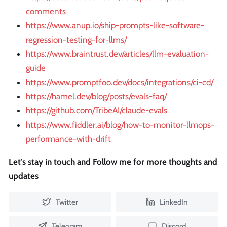
comments
https://www.anup.io/ship-prompts-like-software-
regression-testing-for-llms/
https://www.braintrust.dev/articles/llm-evaluation-
guide
https://www.promptfoo.dev/docs/integrations/ci-cd/
https://hamel.dev/blog/posts/evals-faq/
https://github.com/TribeAI/claude-evals
https://www.fiddler.ai/blog/how-to-monitor-llmops-
performance-with-drift
Let's stay in touch and Follow me for more thoughts and
updates
Twitter
LinkedIn
Telegram
Discord