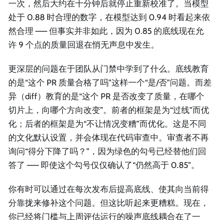
一次，然后大约在十分钟后就停止重新校准了。当模型
处于 0.88 时合理的数字，在模型达到 0.94 时看起来依
然合理 —— 但事实并非如此，因为 0.85 的底线现在允
许 9 个点的质量回退在悄无声息中发生。
更深层的问题在于团队从门禁中学到了什么。底线教育
的是“这个 PR 质量合格了吗”这样一个“是/否”问题。而差
异（diff）教育的是“这个 PR 是否改变了质量，在哪个
切片上，向哪个方向改变”。前者的框架是为“过线”而优
化；后者的框架是为“不让情况变糟”而优化。这是不同
的文化默认设置，并会体现在代码审查中。审查者不再
询问“得分下降了吗？”，因为绿色的勾号已经替他们回
答了 —— 即使这个勾号仅仅确认了“仍然高于 0.85”。
你有时可以通过在每次发布后提高底线、使其向当前得
分靠拢来修补这个问题。但这比听起来更糟糕。现在，
你已经将门槛与上周评估运行的噪声底线耦合在了一