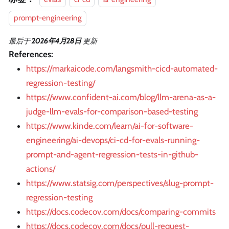
prompt-engineering
最后
于
2026年4月28日
更新
References:
https://markaicode.com/langsmith-cicd-automated-
regression-testing/
https://www.confident-ai.com/blog/llm-arena-as-a-
judge-llm-evals-for-comparison-based-testing
https://www.kinde.com/learn/ai-for-software-
engineering/ai-devops/ci-cd-for-evals-running-
prompt-and-agent-regression-tests-in-github-
actions/
https://www.statsig.com/perspectives/slug-prompt-
regression-testing
https://docs.codecov.com/docs/comparing-commits
https://docs.codecov.com/docs/pull-request-