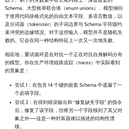
以下。剩下的失败集中在长尾内容上：深度嵌套的
Schema、大型枚举联合体（enum unions）、模型倾向
于使用代码块格式化的自由文本字段、多语言数值，以
及分词器（tokenizer）的子词边界与 Schema 字符级约
束冲突的边缘情况。对于这些输入，模型并不是随机失
败的。它会在同一种结构特征上一次又一次地失败。
相应地，重试循环是在对抗一个正在对抗自身解码分布
的模型。你在生产环境链路追踪（traces）中实际看到
的景象是：
尝试 1：在包含 14 个键的嵌套 Schema 中遗漏了一
个必填字段。
尝试 2：在得到错误输出和 “修复缺失字段” 的指令
后，修复了该字段，但将另一个字段移到了其父对
象之外——这是一种封装器难以描述的结构性漂
移。