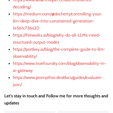
decoding/
https://medium.com/@docherty/controlling-your-
llm-deep-dive-into-constrained-generation-
1e561c736a20
https://fireworks.ai/blog/why-do-all-LLMs-need-
structured-output-modes
https://portkey.ai/blog/the-complete-guide-to-llm-
observability/
https://www.truefoundry.com/blog/observability-in-
ai-gateway
https://www.promptfoo.dev/docs/guides/evaluate-
json/
Let's stay in touch and Follow me for more thoughts and
updates