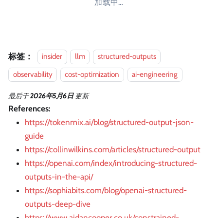
加载中…
标签：
insider
llm
structured-outputs
observability
cost-optimization
ai-engineering
最后
于
2026年5月6日
更新
References:
https://tokenmix.ai/blog/structured-output-json-
guide
https://collinwilkins.com/articles/structured-output
https://openai.com/index/introducing-structured-
outputs-in-the-api/
https://sophiabits.com/blog/openai-structured-
outputs-deep-dive
https://www.aidancooper.co.uk/constrained-