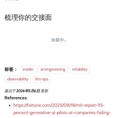
梳理你的交接面
加载中…
标签：
insider
ai-engineering
reliability
observability
llm-ops
最后
于
2026年5月6日
更新
References:
https://fortune.com/2025/08/18/mit-report-95-
percent-generative-ai-pilots-at-companies-failing-