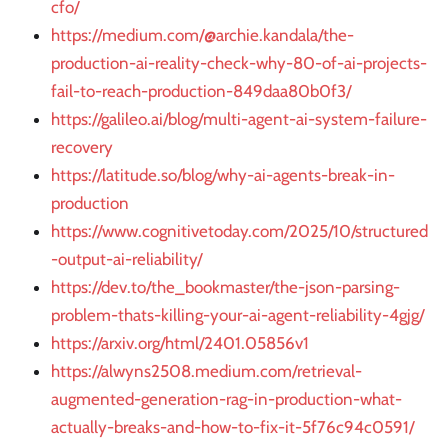
cfo/
https://medium.com/@archie.kandala/the-
production-ai-reality-check-why-80-of-ai-projects-
fail-to-reach-production-849daa80b0f3/
https://galileo.ai/blog/multi-agent-ai-system-failure-
recovery
https://latitude.so/blog/why-ai-agents-break-in-
production
https://www.cognitivetoday.com/2025/10/structured
-output-ai-reliability/
https://dev.to/the_bookmaster/the-json-parsing-
problem-thats-killing-your-ai-agent-reliability-4gjg/
https://arxiv.org/html/2401.05856v1
https://alwyns2508.medium.com/retrieval-
augmented-generation-rag-in-production-what-
actually-breaks-and-how-to-fix-it-5f76c94c0591/