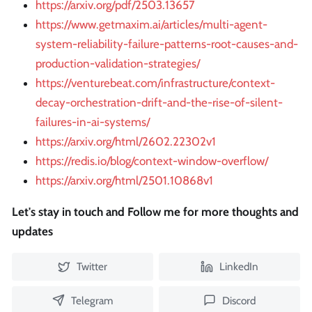
https://arxiv.org/pdf/2503.13657
https://www.getmaxim.ai/articles/multi-agent-
system-reliability-failure-patterns-root-causes-and-
production-validation-strategies/
https://venturebeat.com/infrastructure/context-
decay-orchestration-drift-and-the-rise-of-silent-
failures-in-ai-systems/
https://arxiv.org/html/2602.22302v1
https://redis.io/blog/context-window-overflow/
https://arxiv.org/html/2501.10868v1
Let's stay in touch and Follow me for more thoughts and
updates
Twitter
LinkedIn
Telegram
Discord