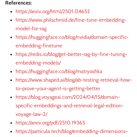
References:
https://arxiv.org/html/2501.04652
https://www.philschmid.de/fine-tune-embedding-
model-for-rag
https://huggingface.co/blog/nvidia/domain-specific-
embedding-finetune
https://redis.io/blog/get-better-rag-by-fine-tuning-
embedding-models/
https://huggingface.co/blog/matryoshka
https://www.shaped.ai/blog/ab-testing-retrieval-how-
to-prove-your-agent-is-getting-better
https://blog.voyageai.com/2024/04/15/domain-
specific-embeddings-and-retrieval-legal-edition-
voyage-law-2/
https://arxiv.org/pdf/2510.19365
https://particula.tech/blog/embedding-dimensions-