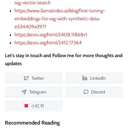
rag-vector-search
https://www.llamaindex.ai/blog/fine-tuning-
embeddings-for-rag-with-synthetic-data-
e534409a3971
https://arxiv.org/html/2408.11868v1
https://arxiv.org/html/2412.17364
Let's stay in touch and Follow me for more thoughts and
updates
Twitter
LinkedIn
Telegram
Discord
小红书
Recommended Reading