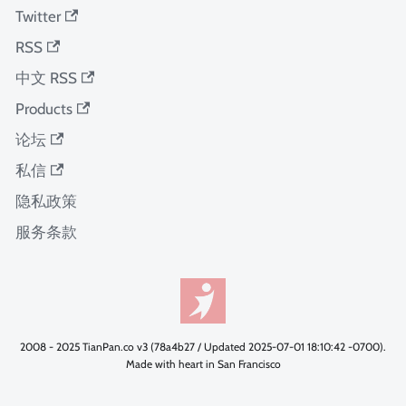
Twitter
RSS
中文 RSS
Products
论坛
私信
隐私政策
服务条款
2008 - 2025 TianPan.co v3 (78a4b27 / Updated 2025-07-01 18:10:42 -0700).
Made with heart in San Francisco