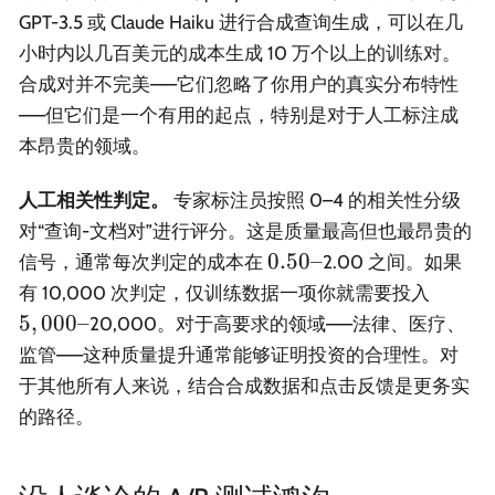
GPT-3.5 或 Claude Haiku 进行合成查询生成，可以在几
小时内以几百美元的成本生成 10 万个以上的训练对。
合成对并不完美——它们忽略了你用户的真实分布特性
——但它们是一个有用的起点，特别是对于人工标注成
本昂贵的领域。
人工相关性判定。
专家标注员按照 0–4 的相关性分级
对“查询-文档对”进行评分。这是质量最高但也最昂贵的
0.50
0.50–
信号，通常每次判定的成本在
2.00 之间。如果
–
5,000
有 10,000 次判定，仅训练数据一项你就需要投入
–
5
,
000–
20,000。对于高要求的领域——法律、医疗、
监管——这种质量提升通常能够证明投资的合理性。对
于其他所有人来说，结合合成数据和点击反馈是更务实
的路径。