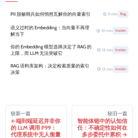
PII 脱敏哨兵如何悄然瓦解你的向量索引
11
min
Rag
语义过时的 Embedding：当向量不再理
10
min
Insider
解当下
你的 Embedding 模型选择决定了 RAG 的
13
min
Insider
上限，而 LLM 无法突破它
RAG 语料库架构：决定检索质量的索引
13
min
Insider
决策
较新一篇
较旧一篇
端到端延迟并非你
智能体链中的认知信
的 LLM 调用 P99：
任：不确定性如何在
代理系统中无人衡量
多步委托中累积