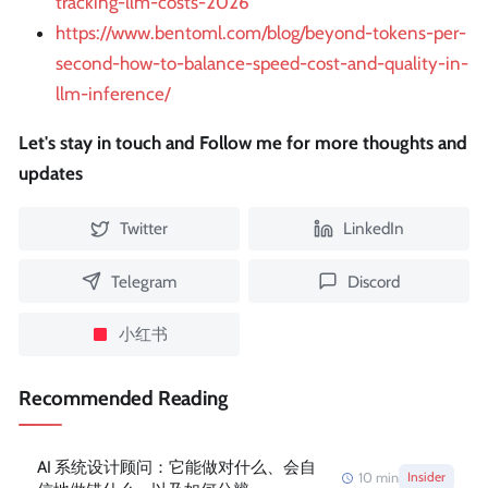
tracking-llm-costs-2026
https://www.bentoml.com/blog/beyond-tokens-per-
second-how-to-balance-speed-cost-and-quality-in-
llm-inference/
Let's stay in touch and Follow me for more thoughts and
updates
Twitter
LinkedIn
Telegram
Discord
小红书
Recommended Reading
AI 系统设计顾问：它能做对什么、会自
10
min
Insider