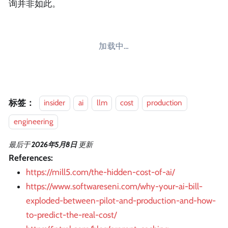
询并非如此。
加载中…
标签：
insider
ai
llm
cost
production
engineering
最后
于
2026年5月8日
更新
References:
https://mill5.com/the-hidden-cost-of-ai/
https://www.softwareseni.com/why-your-ai-bill-
exploded-between-pilot-and-production-and-how-
to-predict-the-real-cost/