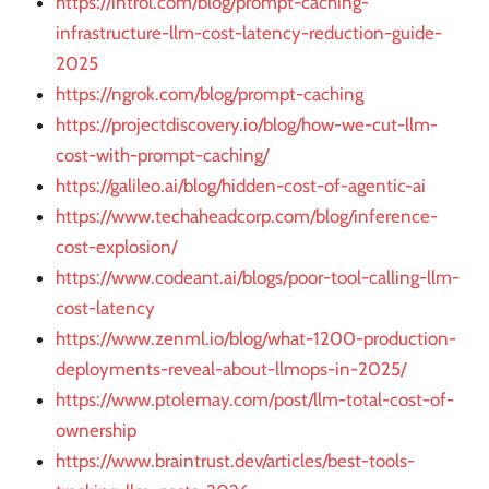
https://introl.com/blog/prompt-caching-
infrastructure-llm-cost-latency-reduction-guide-
2025
https://ngrok.com/blog/prompt-caching
https://projectdiscovery.io/blog/how-we-cut-llm-
cost-with-prompt-caching/
https://galileo.ai/blog/hidden-cost-of-agentic-ai
https://www.techaheadcorp.com/blog/inference-
cost-explosion/
https://www.codeant.ai/blogs/poor-tool-calling-llm-
cost-latency
https://www.zenml.io/blog/what-1200-production-
deployments-reveal-about-llmops-in-2025/
https://www.ptolemay.com/post/llm-total-cost-of-
ownership
https://www.braintrust.dev/articles/best-tools-