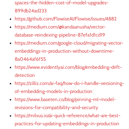
spaces-the-hidden-cost-of-model-upgrades-
899db24ad233
https://github.com/FlowiseAI/Flowise/issues/4882
https://medium.com/@kandaanusha/vector-
database-reindexing-pipeline-87efa1d1cd19
https://medium.com/google-cloud/migrating-vector-
embeddings-in-production-without-downtime-
8a0464af6f55
https://www.evidentlyai.com/blog/embedding-drift-
detection
https://zilliz.com/ai-faq/how-do-i-handle-versioning-
of-embedding-models-in-production
https://www.baseten.co/blog/pinning-ml-model-
revisions-for-compatibility-and-security
https://milvus.io/ai-quick-reference/what-are-best-
practices-for-updating-embeddings-in-production