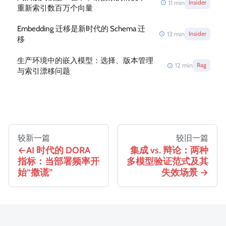
11
min
Insider
重新索引数百万个向量
Embedding 迁移是新时代的 Schema 迁
13
min
Insider
移
生产环境中的嵌入模型：选择、版本管理
12
min
Rag
与索引漂移问题
较新一篇
较旧一篇
AI 时代的 DORA
集成 vs. 辩论：两种
指标：当部署频率开
多模型验证范式及其
始“撒谎”
失效场景