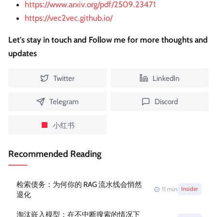
https://www.arxiv.org/pdf/2509.23471
https://vec2vec.github.io/
Let's stay in touch and Follow me for more thoughts and
updates
Twitter
LinkedIn
Telegram
Discord
小红书
Recommended Reading
检索债务：为何你的 RAG 流水线会悄然
11
min
Insider
退化
淘汰嵌入模型：在不中断搜索的情况下