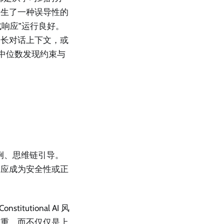
产生了一种误导性的
式响应”运行良好。
的长对话上下文，或
是中位数发现约束与
示例、思维链引导。
不应成为安全性或正
tutional AI 风
权重，而不仅仅是上