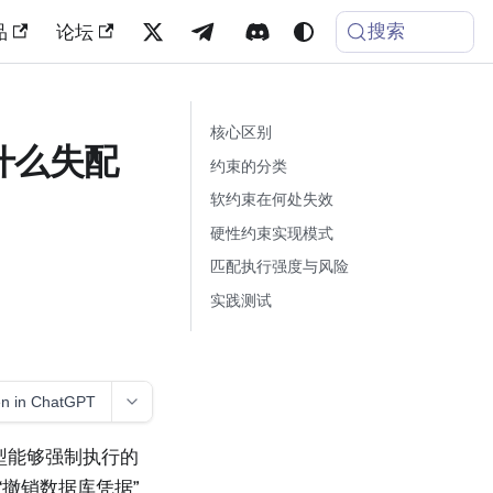
搜索
品
论坛
核心区别
什么失配
约束的分类
软约束在何处失效
硬性约束实现模式
匹配执行强度与风险
实践测试
n in ChatGPT
型能够强制执行的
“撤销数据库凭据”