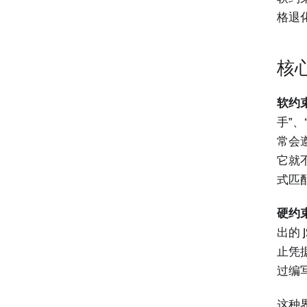
格退
核
软约
手”、
常会
它就
式匹
硬约
出的 
止凭
过编
这种