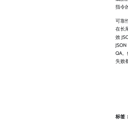
指令
可靠
在长
效 J
JS
QA
失败
标签