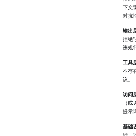
下文
对抗
输出
拒绝
违规
工具
不存
议。
访问
（或
提示
基础
滤。