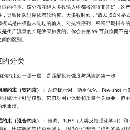
提取的样本。该分布在绝大多数输入中都校准得非常好，这
性，导致团队过度依赖软约束。大多数时候，“请以 JSON 格
障模式是由模型未见过的输入、对抗性序列、稀释早期指令
仅是生产流量的长尾效应触发的。你会在第 99 百分位而不
之间的区别。
束的分类
你的约束处于哪一层，是匹配执行强度与风险的第一步。
词层约束（软约束）：
系统提示词、指令优化、Few-shot 
通过统计学引导模型。它们对用户体验和质量至关重要，但
的承重墙。
层约束（混合约束）：
微调、RLHF（人类反馈强化学习）和 Consti
训练。比纯粹的软约束更强大，因为它们塑造了模型的学习