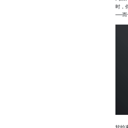
时，
——
软约