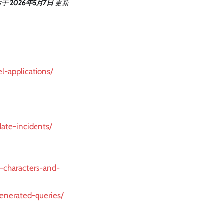
后
于
2026年5月7日
更新
l-applications/
ate-incidents/
e-characters-and-
generated-queries/