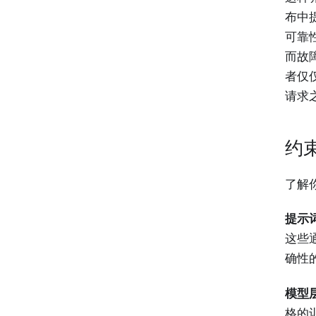
布中
可靠
而故
者仅
请求
约
了解
提示
这些
确性
模型
格的