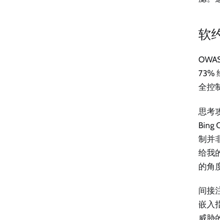
软
OWA
73
全控
思考
Bin
制并
给我
的角度
间接
嵌入
威胁