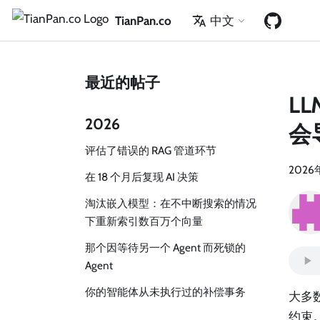
TianPan.co
中文
最近的帖子
L
2026
会
评估了错误的 RAG 管道环节
2026
在 18 个月后复现 AI 决策
淘汰嵌入模型：在不中断搜索的情况
下重新索引数百万个向量
那个因等待另一个 Agent 而死锁的
Agent
你的智能体从未执行过的补偿事务
大多
约束