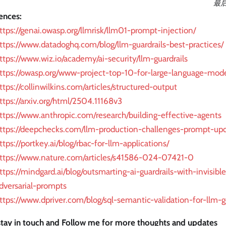
最
ences:
ttps://genai.owasp.org/llmrisk/llm01-prompt-injection/
ttps://www.datadoghq.com/blog/llm-guardrails-best-practices/
ttps://www.wiz.io/academy/ai-security/llm-guardrails
ttps://owasp.org/www-project-top-10-for-large-language-mode
ttps://collinwilkins.com/articles/structured-output
ttps://arxiv.org/html/2504.11168v3
ttps://www.anthropic.com/research/building-effective-agents
ttps://deepchecks.com/llm-production-challenges-prompt-upd
ttps://portkey.ai/blog/rbac-for-llm-applications/
ttps://www.nature.com/articles/s41586-024-07421-0
ttps://mindgard.ai/blog/outsmarting-ai-guardrails-with-invisibl
dversarial-prompts
ttps://www.dpriver.com/blog/sql-semantic-validation-for-llm-
 stay in touch and Follow me for more thoughts and updates