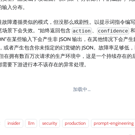
的输入分布。
性故障遵循类似的模式，但没那么戏剧性。以提示词指令编
尾场景下会失效。“始终返回包含
、
action
confidence
SON”在某些输入下会产生非 JSON 输出，在其他情况下会产
ON，或者产生包含你未指定的幻觉键的 JSON。故障率足够低
。但在拥有数百万次请求的生产环境中，这是一个持续存在的
都需要下游进行本不该存在的异常处理。
加载中…
：
insider
llm
security
production
prompt-engineering