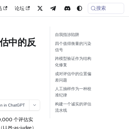
搜索
品
论坛
自我指涉陷阱
 评估中的反
四个值得衡量的污染
信号
跨模型验证作为结构
化修复
成对评估中的位置偏
差问题
人工抽样作为一种校
准纪律
构建一个诚实的评估
n in ChatGPT
流水线
,000 个评估实
M-as-judge）