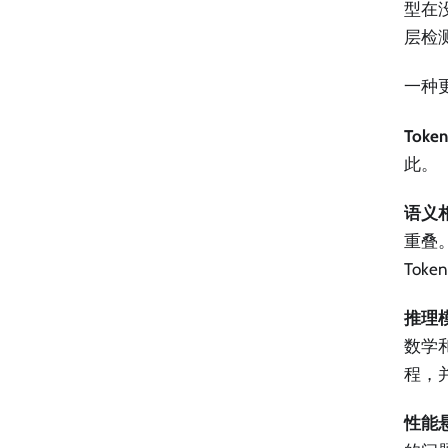
型在
层检
一种
Toke
此。
语义
重叠。
Tok
推理
数学
程，
性能