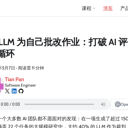
课程
博客
产
 LLM 为自己批改作业：打破 AI
循环
年5月7日
·
阅读需 11 分钟
Tian Pan
Software Engineer
Ope
个大多数 AI 团队都不愿面对的发现：在一项生成了超过 150
盖 22 个任务的大规模研究中，大约 40% 的 LLM 作为裁判（LL