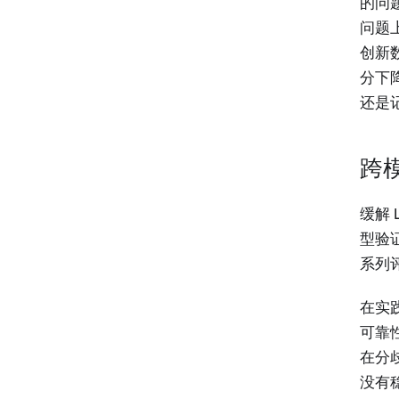
的问
问题
创新数
分下
还是
跨
缓解
型验
系列
在实
可靠
在分
没有