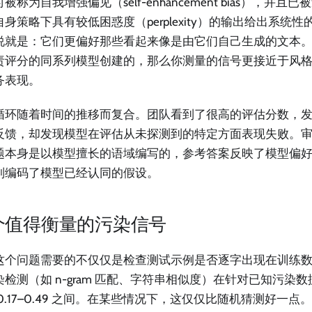
被称为自我增强偏见（self-enhancement bias），并且已
身策略下具有较低困惑度（perplexity）的输出给出系统
说就是：它们更偏好那些看起来像是由它们自己生成的文本
责评分的同系列模型创建的，那么你测量的信号更接近于风
务表现。
循环随着时间的推移而复合。团队看到了很高的评估分数，
反馈，却发现模型在评估从未探测到的特定方面表现失败。
题本身是以模型擅长的语域编写的，参考答案反映了模型偏
则编码了模型已经认同的假设。
个值得衡量的污染信号
这个问题需要的不仅仅是检查测试示例是否逐字出现在训练数据中
检测（如 n-gram 匹配、字符串相似度）在针对已知污染数据
0.17–0.49 之间。在某些情况下，这仅仅比随机猜测好一点