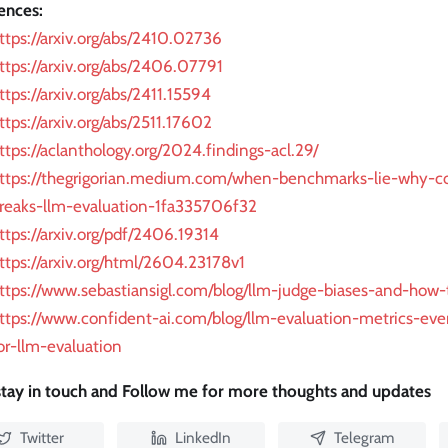
ences:
ttps://arxiv.org/abs/2410.02736
ttps://arxiv.org/abs/2406.07791
ttps://arxiv.org/abs/2411.15594
ttps://arxiv.org/abs/2511.17602
ttps://aclanthology.org/2024.findings-acl.29/
ttps://thegrigorian.medium.com/when-benchmarks-lie-why-c
reaks-llm-evaluation-1fa335706f32
ttps://arxiv.org/pdf/2406.19314
ttps://arxiv.org/html/2604.23178v1
ttps://www.sebastiansigl.com/blog/llm-judge-biases-and-how-
ttps://www.confident-ai.com/blog/llm-evaluation-metrics-ev
or-llm-evaluation
 stay in touch and Follow me for more thoughts and updates
Twitter
LinkedIn
Telegram