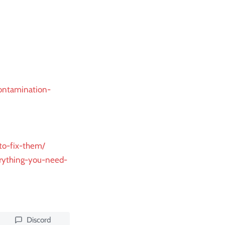
ontamination-
to-fix-them/
erything-you-need-
Discord