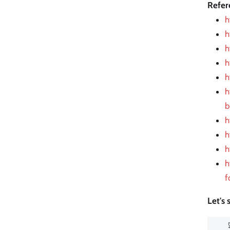
Refer
h
h
h
h
h
h
b
h
h
h
h
f
Let's