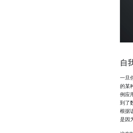
自
一旦
的某
例应
到了
根据
是因