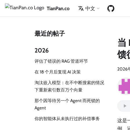
TianPan.co
中文
最近的帖子
当
2026
馈
评估了错误的 RAG 管道环节
2026
在 18 个月后复现 AI 决策
淘汰嵌入模型：在不中断搜索的情况
下重新索引数百万个向量
那个因等待另一个 Agent 而死锁的
Agent
你的智能体从未执行过的补偿事务
这是一
例、涵