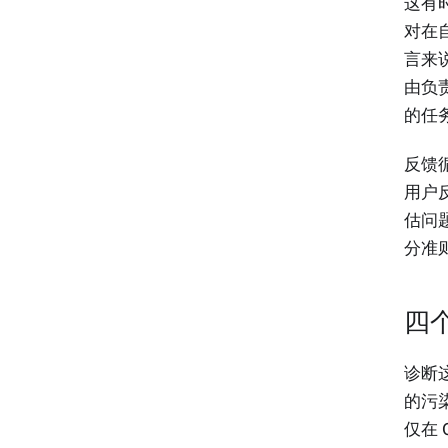
这有时
对在自
言来
由负
的任
反馈
用户
估问
分准
四
诊断
的污染
仅在 