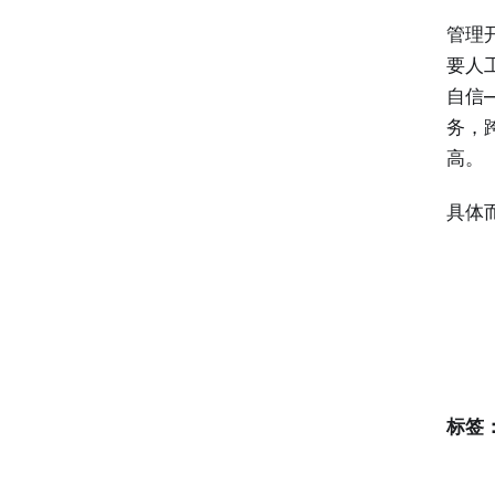
管理
要人
自信
务，跨
高。
具体
标签