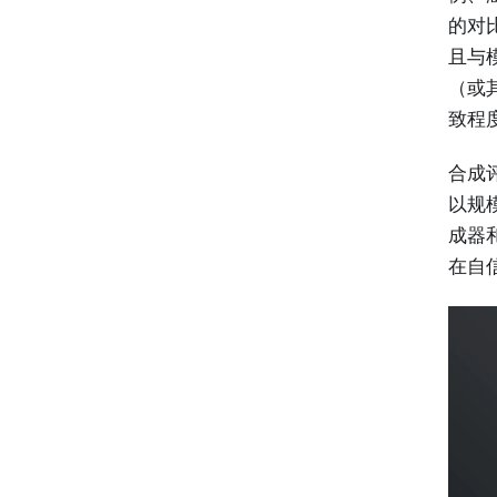
的对
且与
（或
致程
合成
以规
成器
在自