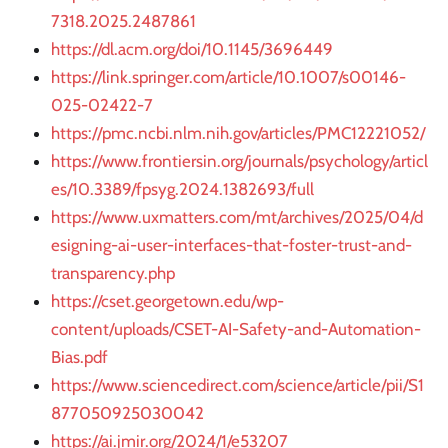
7318.2025.2487861
https://dl.acm.org/doi/10.1145/3696449
https://link.springer.com/article/10.1007/s00146-
025-02422-7
https://pmc.ncbi.nlm.nih.gov/articles/PMC12221052/
https://www.frontiersin.org/journals/psychology/articl
es/10.3389/fpsyg.2024.1382693/full
https://www.uxmatters.com/mt/archives/2025/04/d
esigning-ai-user-interfaces-that-foster-trust-and-
transparency.php
https://cset.georgetown.edu/wp-
content/uploads/CSET-AI-Safety-and-Automation-
Bias.pdf
https://www.sciencedirect.com/science/article/pii/S1
877050925030042
https://ai.jmir.org/2024/1/e53207