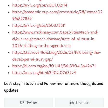
https://arxiv.org/abs/2001.02114
https://academic.oup.com/jcmc/article/28/1/zmac02
9/6827859
https://arxiv.org/abs/2503.15511
https://www.mckinsey.com/capabilities/tech-and-
ai/our-insights/tech-forward/state-of-ai-trust-in-
2026-shifting-to-the-agentic-era
https://stackoverflow.blog/2026/02/18/closing-the-
developer-ai-trust-gap/
https://dl.acm.org/doi/10.1145/3613904.3642671
https://arxiv.org/html/2402.07632v4
Let's stay in touch and Follow me for more thoughts and
updates
Twitter
LinkedIn