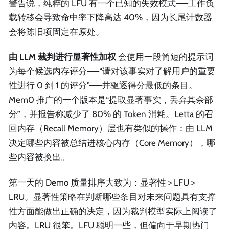
警告说，纯粹的 LFU 有一个已知的失效模式——工作负
载转移会导致命中率下降高达 40%，因为长尾计数器
会将陈旧项固定在原处。
由 LLM 裁判进行显著性加权
会使用一段简短的提示词
为每个候选内存评分——“请对该事实对了解用户的重要
性进行 0 到 1 的评分”——并驱逐得分最低的条目。
Mem0 推广的一个版本是“提取显著事实，丢弃其余部
分”，并报告称减少了 80% 的 Token 消耗。Letta 的召
回内存（Recall Memory）层也有类似的操作：由 LLM
决定哪些内容被总结进核心内存（Core Memory），哪
些内容被换出。
第一天的 Demo 质量排序大致为：显著性 > LFU >
LRU。显著性策略在判断哪些条目对未来问题具有支撑
性方面能做出正确的决定，因为裁判模型实际上阅读了
内容。LRU 很笨。LFU 聪明一些，但偏向于早期热门