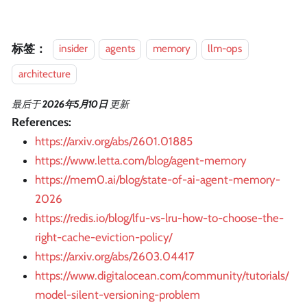
标签：
insider
agents
memory
llm-ops
architecture
最后
于
2026年5月10日
更新
References:
https://arxiv.org/abs/2601.01885
https://www.letta.com/blog/agent-memory
https://mem0.ai/blog/state-of-ai-agent-memory-
2026
https://redis.io/blog/lfu-vs-lru-how-to-choose-the-
right-cache-eviction-policy/
https://arxiv.org/abs/2603.04417
https://www.digitalocean.com/community/tutorials/
model-silent-versioning-problem