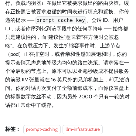
行。负载均衡器正在做出它被要求做出的路由决策。缓
存正按照它被要求遵循的时间表进行填充和置换。你传
递的提示 ——
、会话 ID、用户
prompt_cache_key
ID，或者你序列化到该字段中的任何字符串 —— 始终都
只是建议性的，而“建议性”意味着“在方便时会被忽
略”。在负载压力下、发生扩缩容事件时、上游节点
（pod）正在排空时，或者亲和性感知层饱和时，你的
提示会悄无声息地降级为均匀的路由决策。请求落在一
个冷启动的节点上。原本可以以亚毫秒级成本提供服务
的前缀 KV 张量就在 16 英尺外的兄弟机架上，却无法访
问。你的对话再次支付了全额前缀成本，而你仪表盘上
的标题数字纹丝不动，因为另外 2000 个只有一轮的对
话都正常命中了缓存。
标签：
prompt-caching
llm-infrastructure