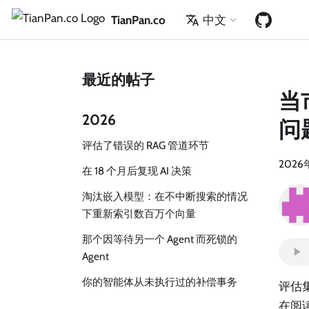
TianPan.co
中文
最近的帖子
当
2026
问
评估了错误的 RAG 管道环节
2026
在 18 个月后复现 AI 决策
淘汰嵌入模型：在不中断搜索的情况
下重新索引数百万个向量
那个因等待另一个 Agent 而死锁的
Agent
你的智能体从未执行过的补偿事务
评估集
在阅