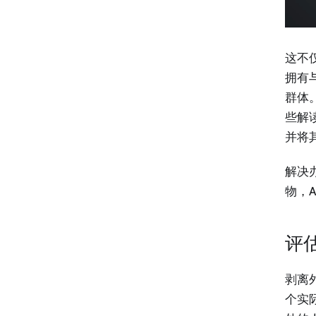
这不
拥有
群体
些解
并将
解决
物，
评
剥离
个实