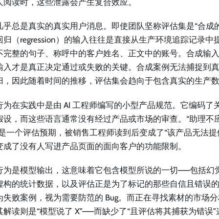
人阅读时，这些泄露会产生复合效应。
几乎总是真实的真实用户消息。即使团队坚称评估集是“合成
归（regression）的输入往往是直接从生产环境追踪记录
不完整的句子、称呼中的客户姓名、正文中的账号。合成输
输入才是真正决定通过或失败的关键。合成案例无法捕捉到
归，因此随着时间的推移，评估集会趋向于包含真实的生产
行为在实践中是由 AI 工程师编写的小型产品规范。它编码了
假设，而这些语言通常没有经过产品或市场的审查。“助理不
”是一个评估预期，被销售工程师读到后变成了“该产品无法提
变成了没有人写进产品页面的面向客户的功能限制。
行为是模型输出，这意味着它包含模型所说的一切——包括幻
虚构的统计数据，以及评估正是为了标记的那些自信且错误
为失败案例，视为需要防范的 Bug。而正在寻找素材的市场
其解读则是“模型说了 X”——而缺少了“且评估将其捕获为错误