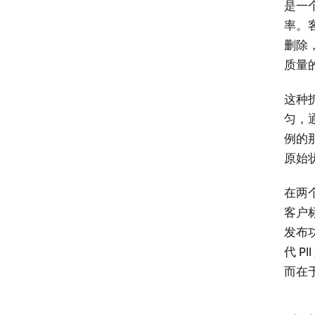
是一
率。
删除
质量
这种
匀，
例的
原始
在两
客户
发布
代 
而在