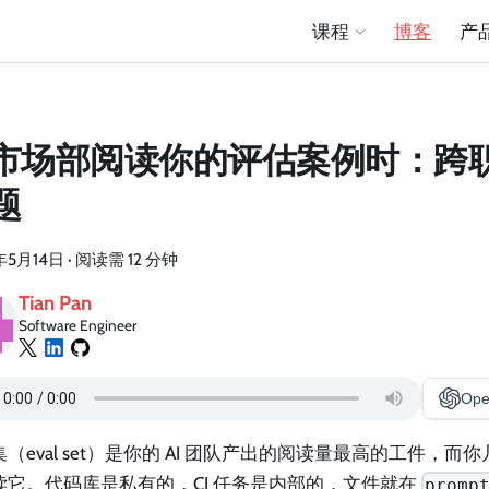
课程
博客
产
市场部阅读你的评估案例时：跨
题
年5月14日
·
阅读需 12 分钟
Tian Pan
Software Engineer
Ope
（eval set）是你的 AI 团队产出的阅读量最高的工件，
读它。代码库是私有的，CI 任务是内部的，文件就在
promp