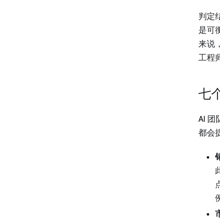
判定
是可
来说
工程
七
AI 
都会