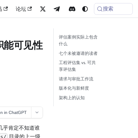
搜索
品
论坛
评估案例实际上包含
职能可见性
什么
七个未被邀请的读者
工程评估集 vs. 可共
享评估集
请求与审批工作流
版本化与新鲜度
架构上的认知
n in ChatGPT
而你几乎肯定不知道谁
目录的上一级
ts/