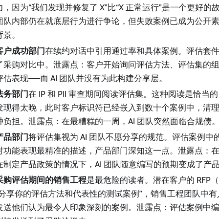
力，因为“我们发现并修复了 X”比“X 正常运行”是一个更好
团队内部仍在就底层行为进行争论，但失败案例已成为公开
背景。
客户成功部门
在续约对话中引用通过率和具体案例。评估套
了采购对比中。泄露点：客户开始询问评估方法、评估集的
评估表现——而 AI 团队并没有为此构建分享层。
法务部门
在 IP 和 PII 审查期间阅读评估集。这种阅读是恰
发现得太晚，此时客户标识符已经嵌入到数十个案例中，清
种负担。泄露点：在最糟糕的一周，AI 团队突然面临合规债
产品部门
将评估集视为 AI 团队不愿分享的规范。评估案例
对功能表现最精准的描述，产品部门深知这一点。泄露点：
在制定产品政策的情况下，AI 团队随意编写的预期变成了产
采购评估期间的销售工程
是最危险的读者。潜在客户的 RFP
“分享你的评估方法和代表性的测试案例”，销售工程团队中
发送他们认为最令人印象深刻的案例。泄露点：评估案例中