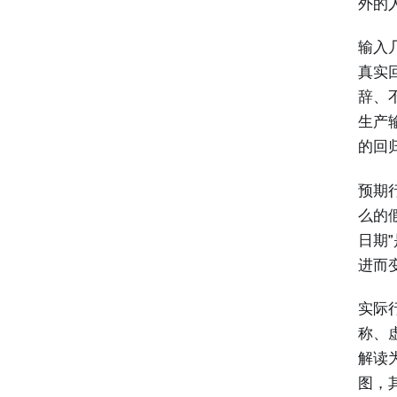
外的
输入
真实回
辞、
生产
的回
预期
么的
日期
进而
实际
称、
解读
图，