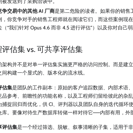
划被发送到了采购洽谈中。
竞争交易中的其他 AI 厂商
是第二危险的读者。如果你的销售
例，你竞争对手的销售工程师就在阅读它们，而这些案例现
位（“我们针对 Opus 4.6 而非 4.5 进行评估”）以及你对自
评估集 vs. 可共享评估集
的架构并不是对单一评估集实施更严格的访问控制。而是建
之间构建一个显式的、版本化的流水线。
评估集
是团队的工作副本：原始的客户追踪数据、内部术语
竞品参考、前瞻性的功能名称，以及工程师们留给彼此的杂
为捕捉回归而优化，供 CI、评判器以及团队自身的迭代循环
仓库。要像对待生产数据库转储一样对待它——内部有用，外
享评估集
是一个经过筛选、脱敏、叙事清晰的子集，适用于