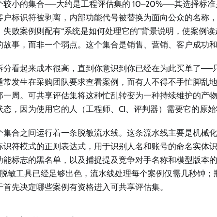
个较小的集合——大约是工程评估集的 10–20%——其选择标
客户标识符被剥离，内部功能代号被替换为面向公众的名称
，失败案例则配有“系统是如何处理它的”背景说明，使案例
的故事，而非一个弱点。这个集合是销售、营销、客户成功
拆分看起来成本很高，直到你意识到你已经在为此买单了——
通常发生在采购团队要求查看案例，而有人不得不手忙脚乱
那一周。可共享评估集将这种忙乱转变为一种持续维护的产
状态，因为使用它的人（工程师、CI、评判器）需要它的原始
个集合之间运行着一条脱敏流水线。这条流水线主要是机械
标识符模式的正则表达式，用于识别人名和账号的命名实体
功能标志的黑名单，以及捕捉提及竞争对手名称和模型版本
PII 脱敏工具已经足够出色，流水线处理每个案例仅需几秒钟
于首先决定哪些案例有资格进入可共享评估集。