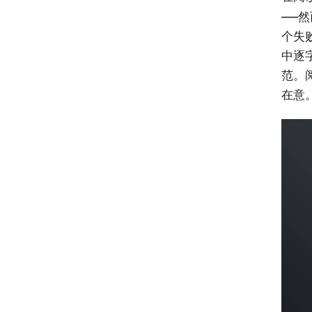
——
个失
中逐
范。
在意