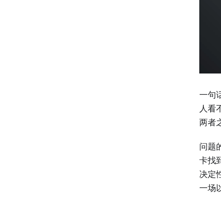
一句
人看
两者
问题的
卡找
决定
一场