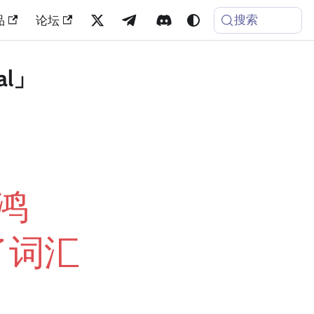
搜索
品
论坛
al」
鸿
了词汇