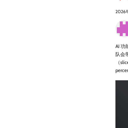
2026
AI 
队会带
（sli
per