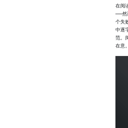
在阅
——
个失
中逐
范。
在意