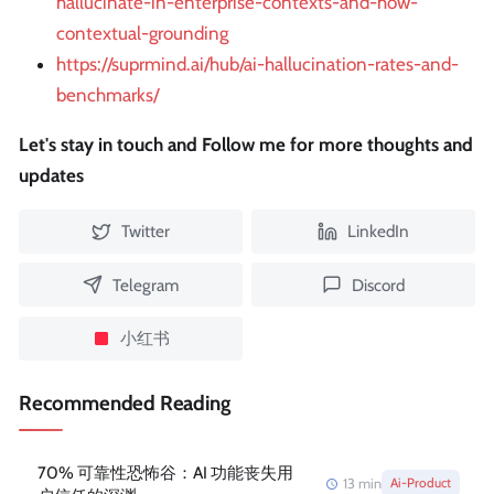
hallucinate-in-enterprise-contexts-and-how-
contextual-grounding
https://suprmind.ai/hub/ai-hallucination-rates-and-
benchmarks/
Let's stay in touch and Follow me for more thoughts and
updates
Twitter
LinkedIn
Telegram
Discord
小红书
Recommended Reading
70% 可靠性恐怖谷：AI 功能丧失用
13
min
Ai-Product