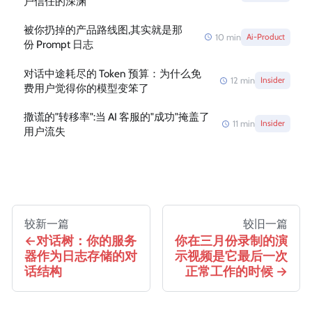
户信任的深渊
被你扔掉的产品路线图,其实就是那
10
min
Ai-Product
份 Prompt 日志
对话中途耗尽的 Token 预算：为什么免
12
min
Insider
费用户觉得你的模型变笨了
撒谎的"转移率":当 AI 客服的"成功"掩盖了
11
min
Insider
用户流失
较新一篇
较旧一篇
对话树：你的服务
你在三月份录制的演
器作为日志存储的对
示视频是它最后一次
话结构
正常工作的时候