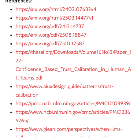
References:
https://arxiv.org/html/2402.07632v4
https://arxiv.org/html/2503.14477v1
https://arxiv.org/pdf/2412.14737
https://arxiv.org/pdf/2508.18847
https://arxiv.org/pdf/2510.12587
https://thesai.org/Downloads/Volume16No12/Paper_1
22-
Confidence_Based_Trust_Calibration_in_Human_A
I_Teams.pdf
https://www.aiuxdesign.guide/patterns/trust-
calibration
https://pmc.ncbi.nlm.nih.gov/articles/PMC12103939/
https://www.ncbi.nlm.nih.gov/pmc/articles/PMC1236
5265/
https://www.glean.com/perspectives/when-llms-