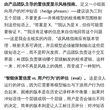
由产品团队主导的置信度显示风格指南。
定义一小组面
向用户的对冲短语（hedge phrases）——建议设为三到
五个层级，不要更多——并将模型的校准概率范围映射
到这些短语上。“答案是 X。”“我认为是 X，但你可能需
要验证 Y。”“我没有足够的信息来自信地回答这个问题
——这是我会去核实的内容。”该风格指南应有版本管
理，映射关系可调优，并且模型必须被限制输出这些层
级短语之一，而不是即兴发挥。产品团队负责这个交互
界面；AI 团队负责驱动哪个层级触发的校准逻辑。这样
一来，对冲不再是风格上的偶然，而变成了一种契约。
“智能体置信度 vs. 用户行为”的评估（eval）。
这是没人
运行的评估，因为它需要将模型输出与下游用户行为结
合起来。困难的版本是在历史记录样本中衡量：如果对
冲短语强一个层级或弱一个层级，用户是否会做出不同
的决定。简单的版本则是让人工标注员评分：对冲短语